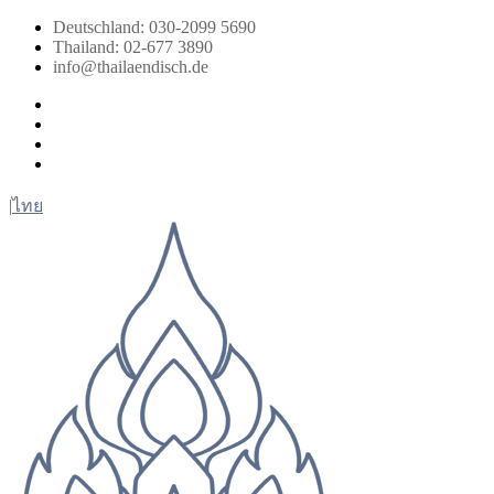
Zum
Deutschland: 030-2099 5690
Inhalt
Thailand: 02-677 3890
springen
info@thailaendisch.de
Facebook
Instagram
LinkedIn
Twitter
|
ไทย