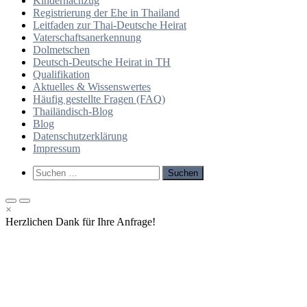
Kindernachzug
Registrierung der Ehe in Thailand
Leitfaden zur Thai-Deutsche Heirat
Vaterschaftsanerkennung
Dolmetschen
Deutsch-Deutsche Heirat in TH
Qualifikation
Aktuelles & Wissenswertes
Häufig gestellte Fragen (FAQ)
Thailändisch-Blog
Blog
Datenschutzerklärung
Impressum
Such-
Suchen
Formular
nach:
ansehen
Primäres
Primäres
×
Menü
Menü
Herzlichen Dank für Ihre Anfrage!
für
für
mobile
Desktop
Geräte