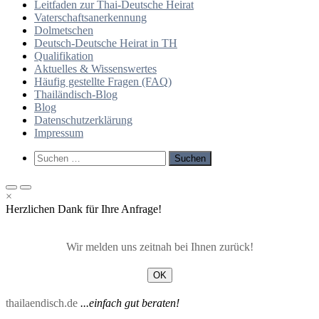
Leitfaden zur Thai-Deutsche Heirat
Vaterschaftsanerkennung
Dolmetschen
Deutsch-Deutsche Heirat in TH
Qualifikation
Aktuelles & Wissenswertes
Häufig gestellte Fragen (FAQ)
Thailändisch-Blog
Blog
Datenschutzerklärung
Impressum
Such-
Suchen
Formular
nach:
ansehen
Primäres
Primäres
×
Menü
Menü
Herzlichen Dank für Ihre Anfrage!
für
für
mobile
Desktop
Geräte
Wir melden uns zeitnah bei Ihnen zurück!
OK
thailaendisch.de
...einfach gut beraten!