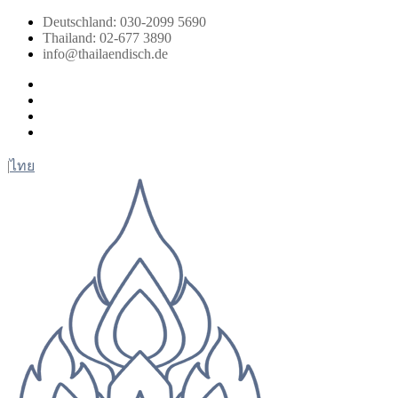
Zum
Deutschland: 030-2099 5690
Inhalt
Thailand: 02-677 3890
springen
info@thailaendisch.de
Facebook
Instagram
LinkedIn
Twitter
|
ไทย