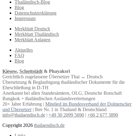
Thailändisch-Blog
Blog
Datenschutzerklärung
Impressum
Merkblatt Deutsch
Merkblatt Thailändisch
Merkblatt Anlagen
Aktuelles
FAQ
Blog
Kiesow
,
Schottstädt
& Phayaksri
Gerichtlich zugelassene Übersetzer Thai ↔︎ Deutsch
Übersetzung & Beglaubigung thailändischer Dokumente für die
Eheschließung in D-TH
Anerkannt bei allen Standesämtern, OLG, Deutsche Botschaft
Bangkok + thailändischen Auslandsvertretungen
20+ Jahre Erfahrung |
Mitglied im Bundesverband der Dolmetscher
und Übersetzer
| Ihre Nr. 1 in Thailand & Deutschland
info@thailaendisch.de
|
+49 30 2099 5690
|
+66 2 677 3890
Copyright 2026
thailaendisch.de
Links