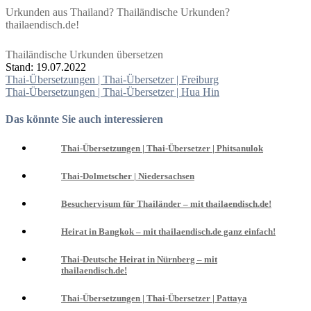
Urkunden aus Thailand? Thailändische Urkunden?
thailaendisch.de!
Thailändische Urkunden übersetzen
Stand: 19.07.2022
Beitragsnavigation
Thai-Übersetzungen | Thai-Übersetzer | Freiburg
Thai-Übersetzungen | Thai-Übersetzer | Hua Hin
Das könnte Sie auch interessieren
Thai-Übersetzungen | Thai-Übersetzer | Phitsanulok
Thai-Dolmetscher | Niedersachsen
Besuchervisum für Thailänder – mit thailaendisch.de!
Heirat in Bangkok – mit thailaendisch.de ganz einfach!
Thai-Deutsche Heirat in Nürnberg – mit
thailaendisch.de!
Thai-Übersetzungen | Thai-Übersetzer | Pattaya