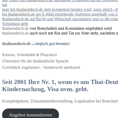
hat
man bei
thailaendisch.de
stets kompetent beraten wird, ganz gleich, 
bei
thailaendisch.de
per E-Mail eingehende Anfragen innerhalb von 2
thailaendisch.de
auf Recht und Wirtschaft spezialisiert und so die e
Scheidung geht
thailaendisch.de
von Botschaften und Konsulaten empfohlen wird
thailaendisch.de
auch noch mit Rat und Tat zur Seite steht, nachdem 
thailaendisch.de
...einfach gut beraten!
Kiesow, Schottstädt & Phayaksri
Übersetzer für die thailändische Sprache
Gerichtlich zugelassen – bundesweit anerkannt
Seit 2001 Ihre Nr. 1, wenn es um Thai-Deut
Kindernachzug, Visa uvm. geht.
Komplettpakete, Dokumentenbeschaffung, Legalisation bei Botschaft
Angebot kennenlernen