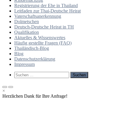
Kindernachzug
Registrierung der Ehe in Thailand
Leitfaden zur Thai-Deutsche Heirat
Vaterschaftsanerkennung
Dolmetschen
Deutsch-Deutsche Heirat in TH
Qualifikation
Aktuelles & Wissenswertes
Häufig gestellte Fragen (FAQ)
Thailändisch-Blog
Blog
Datenschutzerklärung
Impressum
Such-
Suchen
Formular
nach:
ansehen
Primäres
Primäres
×
Menü
Menü
Herzlichen Dank für Ihre Anfrage!
für
für
mobile
Desktop
Geräte