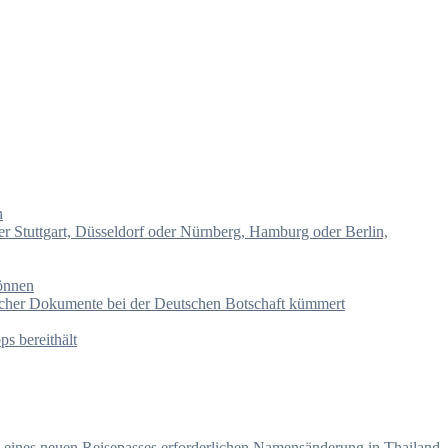
n
er Stuttgart, Düsseldorf oder Nürnberg, Hamburg oder Berlin,
können
ischer Dokumente bei der Deutschen Botschaft kümmert
s bereithält
ng eines neuen Reisepasses erforderlichen Namensänderung in Thailand