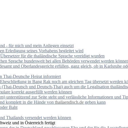
nd - für mich und mein Anliegen einsetzt
hen Erledigung seines Vorhabens begleitet wird
Übersetzer für die thailändische Sprache vereidigt wurden
ischen Sprache bundesweit bei allen Behörden verwendet werden könne
esamt und Oberlandesgericht erfüllen, ganz gleich, ob in Karlsruhe od
en Thai-Deutsche Heirat informiert
r Eheschließung in Bang Rak noch am gleichen Tag übersetzt werden 
 (Thai-Deutsch und Deutsch-Thai) auch um die Legalisation thailänd
ulare korrekt ausgefüllt werden können
unterstützend zur Seite steht und verlässliche Informationen und Tipp
and komplett in die Hände von
thailaendisch.de
geben kann
 oder Baht
und Thailands versendet werden können
weiz und in Österreich fertigt
erung der in Deutschland geschlossenen Ehe und der für die Ausstellu