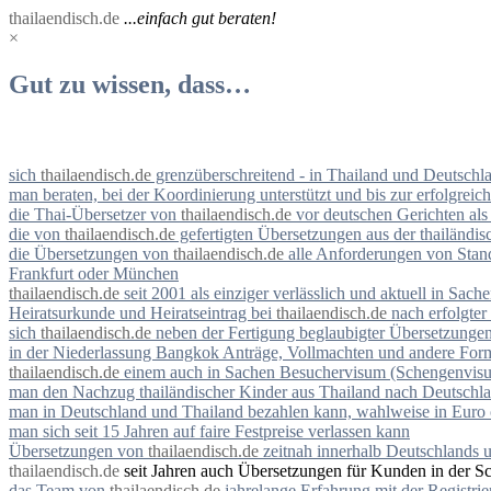
thailaendisch.de
...einfach gut beraten!
×
Gut zu wissen, dass…
sich
thailaendisch.de
grenzüberschreitend - in Thailand und Deutschla
man beraten, bei der Koordinierung unterstützt und bis zur erfolgreic
die Thai-Übersetzer von
thailaendisch.de
vor deutschen Gerichten als 
die von
thailaendisch.de
gefertigten Übersetzungen aus der thailänd
die Übersetzungen von
thailaendisch.de
alle Anforderungen von Stand
Frankfurt oder München
thailaendisch.de
seit 2001 als einziger verlässlich und aktuell in Sach
Heiratsurkunde und Heiratseintrag bei
thailaendisch.de
nach erfolgte
sich
thailaendisch.de
neben der Fertigung beglaubigter Übersetzungen
in der Niederlassung Bangkok Anträge, Vollmachten und andere Form
thailaendisch.de
einem auch in Sachen Besuchervisum (Schengenvisum) 
man den Nachzug thailändischer Kinder aus Thailand nach Deutschl
man in Deutschland und Thailand bezahlen kann, wahlweise in Euro
man sich seit 15 Jahren auf faire Festpreise verlassen kann
Übersetzungen von
thailaendisch.de
zeitnah innerhalb Deutschlands 
thailaendisch.de
seit Jahren auch Übersetzungen für Kunden in der Sch
das Team von
thailaendisch.de
jahrelange Erfahrung mit der Registri