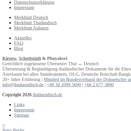
Datenschutzerklärung
Impressum
Merkblatt Deutsch
Merkblatt Thailändisch
Merkblatt Anlagen
Aktuelles
FAQ
Blog
Kiesow
,
Schottstädt
& Phayaksri
Gerichtlich zugelassene Übersetzer Thai ↔︎ Deutsch
Übersetzung & Beglaubigung thailändischer Dokumente für die Ehe
Anerkannt bei allen Standesämtern, OLG, Deutsche Botschaft Bangko
20+ Jahre Erfahrung |
Mitglied im Bundesverband der Dolmetscher u
info@thailaendisch.de
|
+49 30 2099 5690
|
+66 2 677 3890
Copyright 2026
thailaendisch.de
Links
Impressum
Sitemap
×
Büro Berlin