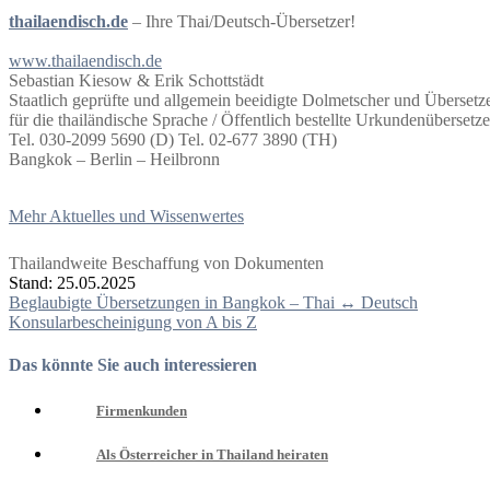
thailaendisch.de
– Ihre Thai/Deutsch-Übersetzer!
www.thailaendisch.de
Sebastian Kiesow & Erik Schottstädt
Staatlich geprüfte und allgemein beeidigte Dolmetscher und Übersetz
für die thailändische Sprache / Öffentlich bestellte Urkundenübersetze
Tel. 030-2099 5690 (D) Tel. 02-677 3890 (TH)
Bangkok – Berlin – Heilbronn
Mehr Aktuelles und Wissenwertes
Thailandweite Beschaffung von Dokumenten
Stand: 25.05.2025
Beitragsnavigation
Beglaubigte Übersetzungen in Bangkok – Thai ↔ Deutsch
Konsularbescheinigung von A bis Z
Das könnte Sie auch interessieren
Firmenkunden
Als Österreicher in Thailand heiraten