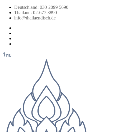
Zum
Deutschland: 030-2099 5690
Inhalt
Thailand: 02-677 3890
springen
info@thailaendisch.de
Facebook
Instagram
LinkedIn
Twitter
|
ไทย