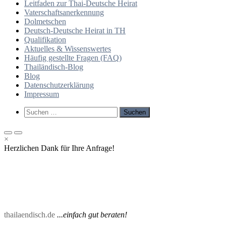
Leitfaden zur Thai-Deutsche Heirat
Vaterschaftsanerkennung
Dolmetschen
Deutsch-Deutsche Heirat in TH
Qualifikation
Aktuelles & Wissenswertes
Häufig gestellte Fragen (FAQ)
Thailändisch-Blog
Blog
Datenschutzerklärung
Impressum
Such-
Suchen
Formular
nach:
ansehen
Primäres
Primäres
×
Menü
Menü
Herzlichen Dank für Ihre Anfrage!
für
für
mobile
Desktop
Geräte
thailaendisch.de
...einfach gut beraten!