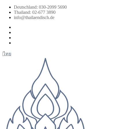
Zum
Deutschland: 030-2099 5690
Inhalt
Thailand: 02-677 3890
springen
info@thailaendisch.de
Facebook
Instagram
LinkedIn
Twitter
|
ไทย