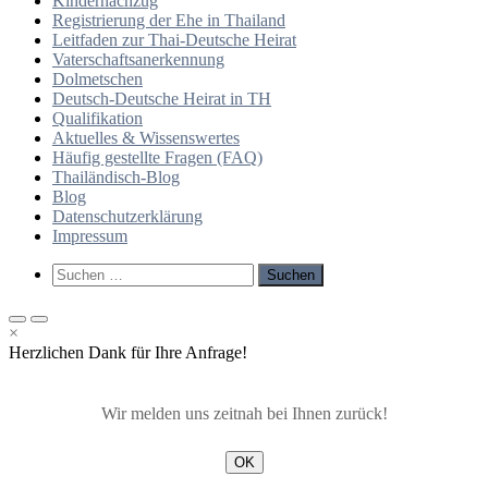
Kindernachzug
Registrierung der Ehe in Thailand
Leitfaden zur Thai-Deutsche Heirat
Vaterschaftsanerkennung
Dolmetschen
Deutsch-Deutsche Heirat in TH
Qualifikation
Aktuelles & Wissenswertes
Häufig gestellte Fragen (FAQ)
Thailändisch-Blog
Blog
Datenschutzerklärung
Impressum
Such-
Suchen
Formular
nach:
ansehen
Primäres
Primäres
×
Menü
Menü
Herzlichen Dank für Ihre Anfrage!
für
für
mobile
Desktop
Geräte
Wir melden uns zeitnah bei Ihnen zurück!
OK