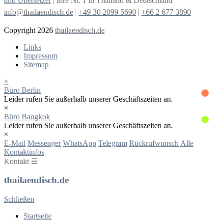
und Übersetzer
| Ihre Nr. 1 in Thailand & Deutschland
info@thailaendisch.de
|
+49 30 2099 5690
|
+66 2 677 3890
Copyright 2026
thailaendisch.de
Links
Impressum
Sitemap
×
Büro Berlin
Leider rufen Sie außerhalb unserer Geschäftszeiten an.
×
Büro Bangkok
Leider rufen Sie außerhalb unserer Geschäftszeiten an.
×
E-Mail
Messenger
WhatsApp
Telegram
Rückrufwunsch
Alle
Kontaktinfos
Kontakt ☰
thailaendisch.de
Schließen
Startseite