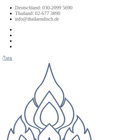
Zum
Deutschland: 030-2099 5690
Inhalt
Thailand: 02-677 3890
springen
info@thailaendisch.de
Facebook
Instagram
LinkedIn
Twitter
|
ไทย