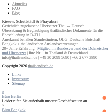
Aktuelles
FAQ
Blog
Kiesow
,
Schottstädt
& Phayaksri
Gerichtlich zugelassene Übersetzer Thai ↔︎ Deutsch
Übersetzung & Beglaubigung thailändischer Dokumente für die
Eheschließung in D-TH
Anerkannt bei allen Standesämtern, OLG, Deutsche Botschaft
Bangkok + thailändischen Auslandsvertretungen
20+ Jahre Erfahrung |
Mitglied im Bundesverband der Dolmetscher
und Übersetzer
| Ihre Nr. 1 in Thailand & Deutschland
info@thailaendisch.de
|
+49 30 2099 5690
|
+66 2 677 3890
Copyright 2026
thailaendisch.de
Links
Impressum
Sitemap
×
Büro Berlin
Leider rufen Sie außerhalb unserer Geschäftszeiten an.
×
Büro Bangkok