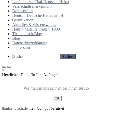
Leitfaden zur Thai-Deutsche Heirat
Vaterschaftsanerkennung
Dolmetschen
Deutsch-Deutsche Heirat in TH
Qualifikation
Aktuelles & Wissenswertes
Häufig gestellte Fragen (FAQ)
Thailändisch-Blog
Blog
Datenschutzerklärung
Impressum
Such-
Suchen
Formular
nach:
ansehen
Primäres
Primäres
×
Menü
Menü
Herzlichen Dank für Ihre Anfrage!
für
für
mobile
Desktop
Geräte
Wir melden uns zeitnah bei Ihnen zurück!
OK
thailaendisch.de
...einfach gut beraten!