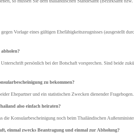
hließen, so müssen Sie dem thailändischen Standesamt (Bezirksamt bzw
egen Vorlage eines gültigen Ehefähigkeitszeugnisses (ausgestellt durc
t abholen?
ks Unterschrift persönlich bei der Botschaft vorsprechen. Sind beide z
Konsularbescheinigung zu bekommen?
 beider Ehepartner und ein statistischen Zwecken dienender Fragebogen.
ailand also einfach heiraten?
ss die Konsularbescheinigung noch beim Thailändischen Außenminister
haft, einmal zwecks Beantragung und einmal zur Abholung?