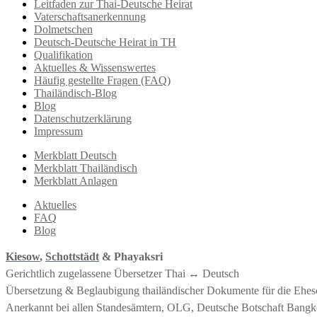
Leitfaden zur Thai-Deutsche Heirat
Vaterschaftsanerkennung
Dolmetschen
Deutsch-Deutsche Heirat in TH
Qualifikation
Aktuelles & Wissenswertes
Häufig gestellte Fragen (FAQ)
Thailändisch-Blog
Blog
Datenschutzerklärung
Impressum
Merkblatt Deutsch
Merkblatt Thailändisch
Merkblatt Anlagen
Aktuelles
FAQ
Blog
Kiesow
,
Schottstädt
& Phayaksri
Gerichtlich zugelassene Übersetzer Thai ↔︎ Deutsch
Übersetzung & Beglaubigung thailändischer Dokumente für die Ehe
Anerkannt bei allen Standesämtern, OLG, Deutsche Botschaft Bangko