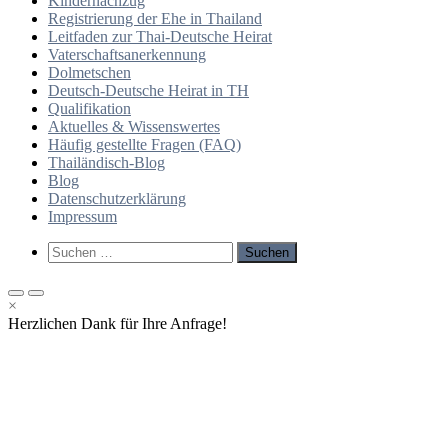
Kindernachzug
Registrierung der Ehe in Thailand
Leitfaden zur Thai-Deutsche Heirat
Vaterschaftsanerkennung
Dolmetschen
Deutsch-Deutsche Heirat in TH
Qualifikation
Aktuelles & Wissenswertes
Häufig gestellte Fragen (FAQ)
Thailändisch-Blog
Blog
Datenschutzerklärung
Impressum
Such-
Suchen
Formular
nach:
ansehen
Primäres
Primäres
×
Menü
Menü
Herzlichen Dank für Ihre Anfrage!
für
für
mobile
Desktop
Geräte