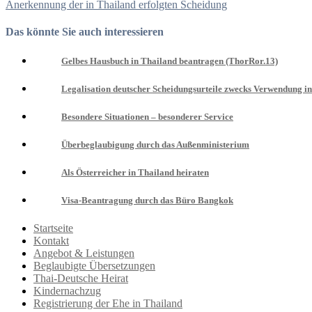
Anerkennung der in Thailand erfolgten Scheidung
Das könnte Sie auch interessieren
Gelbes Hausbuch in Thailand beantragen (ThorRor.13)
Legalisation deutscher Scheidungsurteile zwecks Verwendung i
Besondere Situationen – besonderer Service
Überbeglaubigung durch das Außenministerium
Als Österreicher in Thailand heiraten
Visa-Beantragung durch das Büro Bangkok
Startseite
Kontakt
Angebot & Leistungen
Beglaubigte Übersetzungen
Thai-Deutsche Heirat
Kindernachzug
Registrierung der Ehe in Thailand