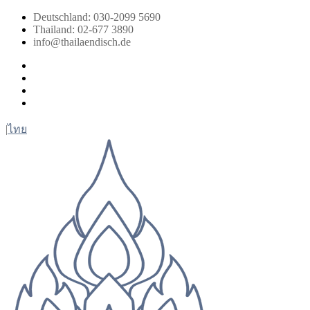
Zum
Deutschland: 030-2099 5690
Inhalt
Thailand: 02-677 3890
springen
info@thailaendisch.de
Facebook
Instagram
LinkedIn
Twitter
|
ไทย