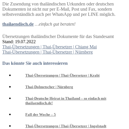
Die Zusendung von thailändischen Urkunden oder deutschen
Dokumenten ist nicht nur per E-Mail, Post und Fax, sondern
selbstverständlich auch per WhatsApp und per LINE möglich.
thailaendisch.de
…einfach gut beraten!
Übersetzungen thailändischer Dokumente für das Standesamt
Stand: 19.07.2022
Beitragsnavigation
Thai-Übersetzungen | Thai-Übersetzer | Chiang Mai
Thai-Übersetzungen | Thai-Übersetzer | Nürnberg
Das könnte Sie auch interessieren
Thai-Übersetzungen | Thai-Übersetzer | Krabi
Thai-Dolmetscher | Nürnberg
Thai-Deutsche Heirat in Thailand – so einfach mit
thailaendisch.de!
Fall der Woche – 5
Thai-Übersetzungen | Thai-Übersetzer | Ingolstadt