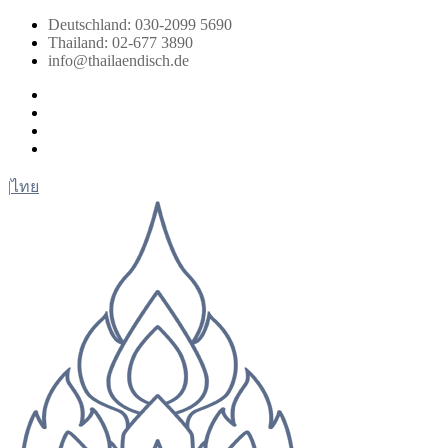
Zum
Deutschland: 030-2099 5690
Inhalt
Thailand: 02-677 3890
springen
info@thailaendisch.de
Facebook
Instagram
LinkedIn
Twitter
|
ไทย