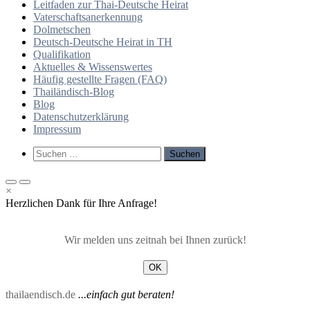
Leitfaden zur Thai-Deutsche Heirat
Vaterschaftsanerkennung
Dolmetschen
Deutsch-Deutsche Heirat in TH
Qualifikation
Aktuelles & Wissenswertes
Häufig gestellte Fragen (FAQ)
Thailändisch-Blog
Blog
Datenschutzerklärung
Impressum
Such-
Suchen
Formular
nach:
ansehen
Primäres
Primäres
×
Menü
Menü
Herzlichen Dank für Ihre Anfrage!
für
für
mobile
Desktop
Geräte
Wir melden uns zeitnah bei Ihnen zurück!
OK
thailaendisch.de
...einfach gut beraten!