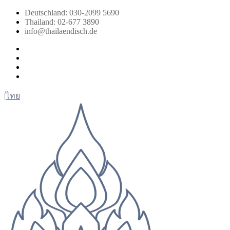
Zum
Deutschland: 030-2099 5690
Inhalt
Thailand: 02-677 3890
springen
info@thailaendisch.de
Facebook
Instagram
LinkedIn
Twitter
|
ไทย