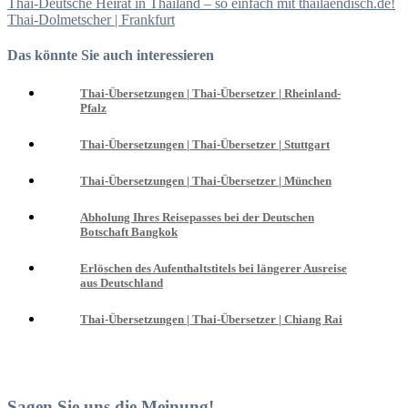
Beitragsnavigation
Thai-Deutsche Heirat in Thailand – so einfach mit thailaendisch.de!
Thai-Dolmetscher | Frankfurt
Das könnte Sie auch interessieren
Thai-Übersetzungen | Thai-Übersetzer | Rheinland-
Pfalz
Thai-Übersetzungen | Thai-Übersetzer | Stuttgart
Thai-Übersetzungen | Thai-Übersetzer | München
Abholung Ihres Reisepasses bei der Deutschen
Botschaft Bangkok
Erlöschen des Aufenthaltstitels bei längerer Ausreise
aus Deutschland
Thai-Übersetzungen | Thai-Übersetzer | Chiang Rai
Sagen Sie uns die Meinung!