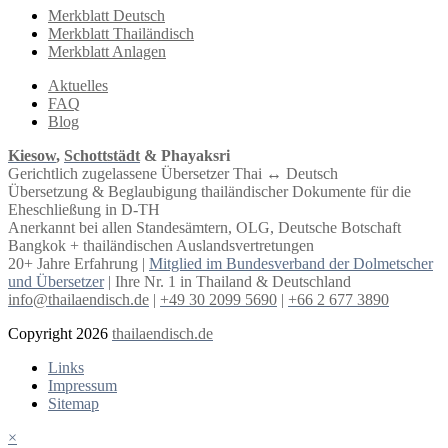
Merkblatt Deutsch
Merkblatt Thailändisch
Merkblatt Anlagen
Aktuelles
FAQ
Blog
Kiesow
,
Schottstädt
& Phayaksri
Gerichtlich zugelassene Übersetzer Thai ↔︎ Deutsch
Übersetzung & Beglaubigung thailändischer Dokumente für die
Eheschließung in D-TH
Anerkannt bei allen Standesämtern, OLG, Deutsche Botschaft
Bangkok + thailändischen Auslandsvertretungen
20+ Jahre Erfahrung |
Mitglied im Bundesverband der Dolmetscher
und Übersetzer
| Ihre Nr. 1 in Thailand & Deutschland
info@thailaendisch.de
|
+49 30 2099 5690
|
+66 2 677 3890
Copyright 2026
thailaendisch.de
Links
Impressum
Sitemap
×