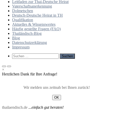
Leitfaden zur Thai-Deutsche Heirat
Vaterschaftsanerkennung
Dolmetschen
Deutsch-Deutsche Heirat in TH
Qualifikation
Aktuelles & Wissenswertes
Häufig gestellte Fragen (FAQ)
Thailändisch-Blog
Blog
Datenschutzerklärung
Impressum
Such-
Suchen
Formular
nach:
ansehen
Primäres
Primäres
×
Menü
Menü
Herzlichen Dank für Ihre Anfrage!
für
für
mobile
Desktop
Geräte
Wir melden uns zeitnah bei Ihnen zurück!
OK
thailaendisch.de
...einfach gut beraten!