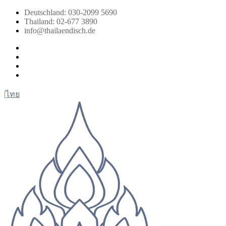
Zum
Deutschland: 030-2099 5690
Inhalt
Thailand: 02-677 3890
springen
info@thailaendisch.de
Facebook
Instagram
LinkedIn
Twitter
|
ไทย