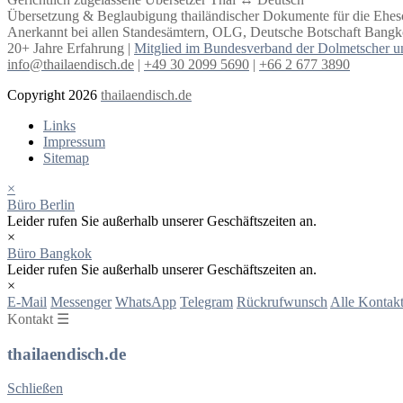
Übersetzung & Beglaubigung thailändischer Dokumente für die Ehe
Anerkannt bei allen Standesämtern, OLG, Deutsche Botschaft Bangko
20+ Jahre Erfahrung |
Mitglied im Bundesverband der Dolmetscher u
info@thailaendisch.de
|
+49 30 2099 5690
|
+66 2 677 3890
Copyright 2026
thailaendisch.de
Links
Impressum
Sitemap
×
Büro Berlin
Leider rufen Sie außerhalb unserer Geschäftszeiten an.
×
Büro Bangkok
Leider rufen Sie außerhalb unserer Geschäftszeiten an.
×
E-Mail
Messenger
WhatsApp
Telegram
Rückrufwunsch
Alle Kontakt
Kontakt ☰
thailaendisch.de
Schließen