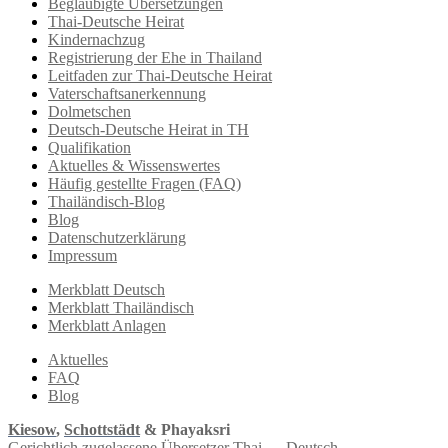
Beglaubigte Übersetzungen
Thai-Deutsche Heirat
Kindernachzug
Registrierung der Ehe in Thailand
Leitfaden zur Thai-Deutsche Heirat
Vaterschaftsanerkennung
Dolmetschen
Deutsch-Deutsche Heirat in TH
Qualifikation
Aktuelles & Wissenswertes
Häufig gestellte Fragen (FAQ)
Thailändisch-Blog
Blog
Datenschutzerklärung
Impressum
Merkblatt Deutsch
Merkblatt Thailändisch
Merkblatt Anlagen
Aktuelles
FAQ
Blog
Kiesow
,
Schottstädt
& Phayaksri
Gerichtlich zugelassene Übersetzer Thai ↔︎ Deutsch