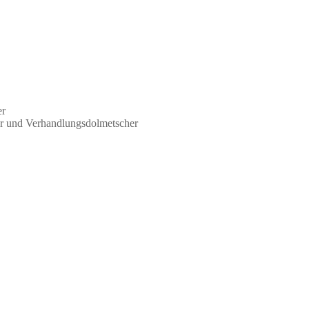
er
zer und Verhandlungsdolmetscher