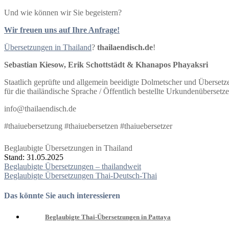
Und wie können wir Sie begeistern?
Wir freuen uns auf Ihre Anfrage!
Übersetzungen in Thailand
?
thailaendisch.de
!
Sebastian Kiesow, Erik Schottstädt & Khanapos Phayaksri
Staatlich geprüfte und allgemein beeidigte Dolmetscher und Übersetz
für die thailändische Sprache / Öffentlich bestellte Urkundenüberset
info@thailaendisch.de
#thaiuebersetzung #thaiuebersetzen #thaiuebersetzer
Beglaubigte Übersetzungen in Thailand
Stand: 31.05.2025
Beitragsnavigation
Beglaubigte Übersetzungen – thailandweit
Beglaubigte Übersetzungen Thai-Deutsch-Thai
Das könnte Sie auch interessieren
Beglaubigte Thai-Übersetzungen in Pattaya