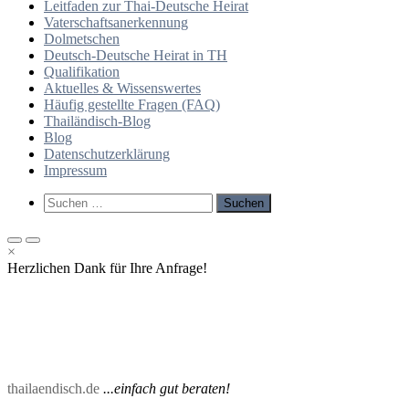
Leitfaden zur Thai-Deutsche Heirat
Vaterschaftsanerkennung
Dolmetschen
Deutsch-Deutsche Heirat in TH
Qualifikation
Aktuelles & Wissenswertes
Häufig gestellte Fragen (FAQ)
Thailändisch-Blog
Blog
Datenschutzerklärung
Impressum
Such-
Suchen
Formular
nach:
ansehen
Primäres
Primäres
×
Menü
Menü
Herzlichen Dank für Ihre Anfrage!
für
für
mobile
Desktop
Geräte
thailaendisch.de
...einfach gut beraten!