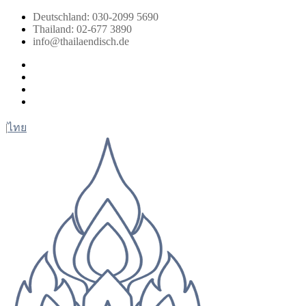
Zum
Deutschland: 030-2099 5690
Inhalt
Thailand: 02-677 3890
springen
info@thailaendisch.de
Facebook
Instagram
LinkedIn
Twitter
|
ไทย