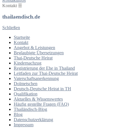
Kontaktinfos
Kontakt ☰
thailaendisch.de
Schließen
Startseite
Kontakt
Angebot & Leistungen
Beglaubigte Übersetzungen
Thai-Deutsche Heirat
Kindernachzug
Registrierung der Ehe in Thailand
Leitfaden zur Thai-Deutsche Heirat
Vaterschaftsanerkennung
Dolmetschen
Deutsch-Deutsche Heirat in TH
Qualifikation
Aktuelles & Wissenswertes
Häufig gestellte Fragen (FAQ)
Thailändisch-Blog
Blog
Datenschutzerklärung
Impressum