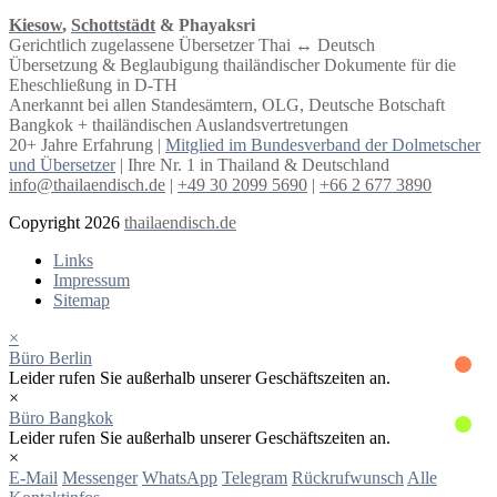
Kiesow
,
Schottstädt
& Phayaksri
Gerichtlich zugelassene Übersetzer Thai ↔︎ Deutsch
Übersetzung & Beglaubigung thailändischer Dokumente für die
Eheschließung in D-TH
Anerkannt bei allen Standesämtern, OLG, Deutsche Botschaft
Bangkok + thailändischen Auslandsvertretungen
20+ Jahre Erfahrung |
Mitglied im Bundesverband der Dolmetscher
und Übersetzer
| Ihre Nr. 1 in Thailand & Deutschland
info@thailaendisch.de
|
+49 30 2099 5690
|
+66 2 677 3890
Copyright 2026
thailaendisch.de
Links
Impressum
Sitemap
×
Büro Berlin
Leider rufen Sie außerhalb unserer Geschäftszeiten an.
×
Büro Bangkok
Leider rufen Sie außerhalb unserer Geschäftszeiten an.
×
E-Mail
Messenger
WhatsApp
Telegram
Rückrufwunsch
Alle