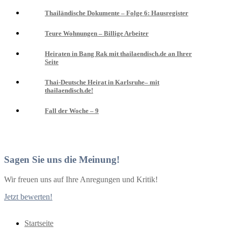
Thailändische Dokumente – Folge 6: Hausregister
Teure Wohnungen – Billige Arbeiter
Heiraten in Bang Rak mit thailaendisch.de an Ihrer
Seite
Thai-Deutsche Heirat in Karlsruhe– mit
thailaendisch.de!
Fall der Woche – 9
Sagen Sie uns die Meinung!
Wir freuen uns auf Ihre Anregungen und Kritik!
Jetzt bewerten!
Startseite