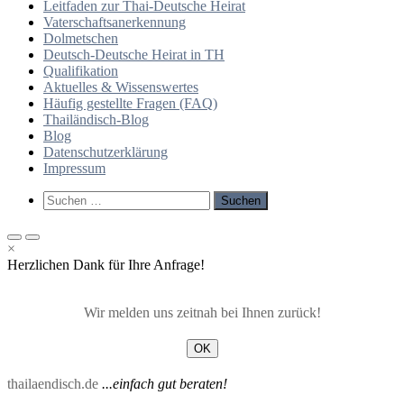
Leitfaden zur Thai-Deutsche Heirat
Vaterschaftsanerkennung
Dolmetschen
Deutsch-Deutsche Heirat in TH
Qualifikation
Aktuelles & Wissenswertes
Häufig gestellte Fragen (FAQ)
Thailändisch-Blog
Blog
Datenschutzerklärung
Impressum
Such-
Suchen
Formular
nach:
ansehen
Primäres
Primäres
×
Menü
Menü
Herzlichen Dank für Ihre Anfrage!
für
für
mobile
Desktop
Geräte
Wir melden uns zeitnah bei Ihnen zurück!
OK
thailaendisch.de
...einfach gut beraten!