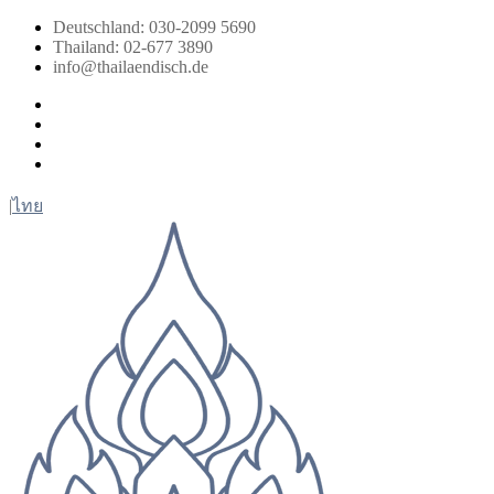
Zum
Deutschland: 030-2099 5690
Inhalt
Thailand: 02-677 3890
springen
info@thailaendisch.de
Facebook
Instagram
LinkedIn
Twitter
|
ไทย