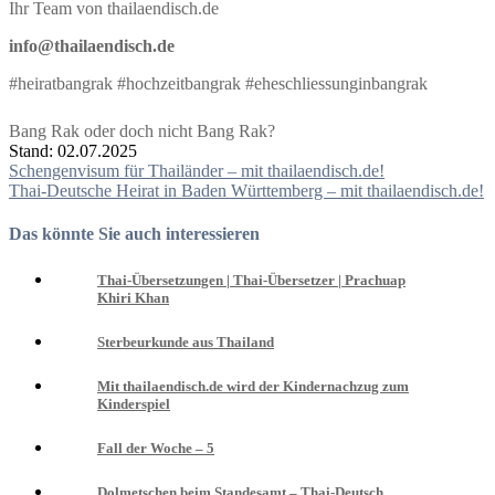
Ihr Team von thailaendisch.de
info@thailaendisch.de
#heiratbangrak #hochzeitbangrak #eheschliessunginbangrak
Bang Rak oder doch nicht Bang Rak?
Stand: 02.07.2025
Beitragsnavigation
Schengenvisum für Thailänder – mit thailaendisch.de!
Thai-Deutsche Heirat in Baden Württemberg – mit thailaendisch.de!
Das könnte Sie auch interessieren
Thai-Übersetzungen | Thai-Übersetzer | Prachuap
Khiri Khan
Sterbeurkunde aus Thailand
Mit thailaendisch.de wird der Kindernachzug zum
Kinderspiel
Fall der Woche – 5
Dolmetschen beim Standesamt – Thai-Deutsch