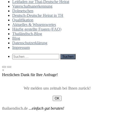
Leitfaden zur Thai-Deutsche Heirat
Vaterschaftsanerkennung
Dolmetschen
Deutsch-Deutsche Heirat in TH
Qualifikation
Aktuelles & Wissenswertes
Häufig gestellte Fragen (FAQ)
Thailändisch-Blog
Blog
Datenschutzerklärung
Impressum
Such-
Suchen
Formular
nach:
ansehen
Primäres
Primäres
×
Menü
Menü
Herzlichen Dank für Ihre Anfrage!
für
für
mobile
Desktop
Geräte
Wir melden uns zeitnah bei Ihnen zurück!
OK
thailaendisch.de
...einfach gut beraten!