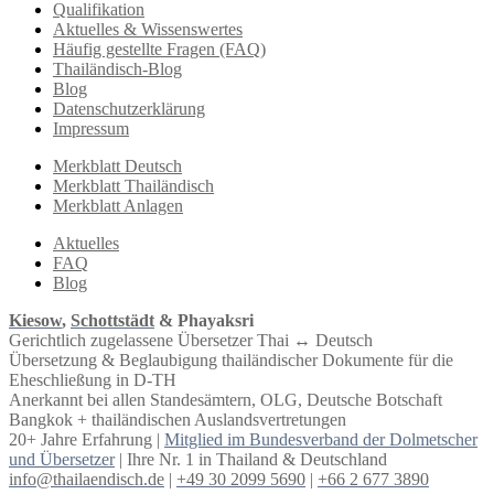
Qualifikation
Aktuelles & Wissenswertes
Häufig gestellte Fragen (FAQ)
Thailändisch-Blog
Blog
Datenschutzerklärung
Impressum
Merkblatt Deutsch
Merkblatt Thailändisch
Merkblatt Anlagen
Aktuelles
FAQ
Blog
Kiesow
,
Schottstädt
& Phayaksri
Gerichtlich zugelassene Übersetzer Thai ↔︎ Deutsch
Übersetzung & Beglaubigung thailändischer Dokumente für die
Eheschließung in D-TH
Anerkannt bei allen Standesämtern, OLG, Deutsche Botschaft
Bangkok + thailändischen Auslandsvertretungen
20+ Jahre Erfahrung |
Mitglied im Bundesverband der Dolmetscher
und Übersetzer
| Ihre Nr. 1 in Thailand & Deutschland
info@thailaendisch.de
|
+49 30 2099 5690
|
+66 2 677 3890