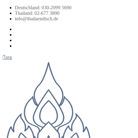
Zum
Deutschland: 030-2099 5690
Inhalt
Thailand: 02-677 3890
springen
info@thailaendisch.de
Facebook
Instagram
LinkedIn
Twitter
|
ไทย