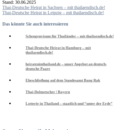
Stand: 30.06.2025
Beitragsnavigation
Thai-Deutsche Heirat in Sachsen – mit thailaendisch.de!
Thai-Deutsche Heirat in Leipzig – mit thailaendisch.de!
Das könnte Sie auch interessieren
Schengenvisum für Thailänder – mit thailaendisch.de!
Thai-Deutsche Heirat in Hamburg – mit
thailaendisch.de!
heirateninthailand.de – unser Angebot an deutsch-
deutsche Paare
Eheschließung auf dem Standesamt Bang Rak
Thai-Dolmetscher | Bayern
Lotterie in Thailand – staatlich und “unter der Erde”