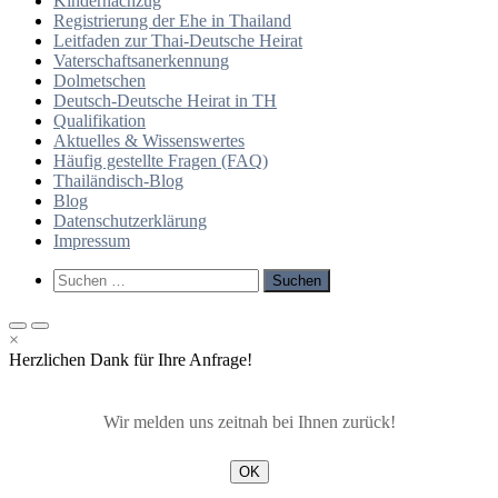
Kindernachzug
Registrierung der Ehe in Thailand
Leitfaden zur Thai-Deutsche Heirat
Vaterschaftsanerkennung
Dolmetschen
Deutsch-Deutsche Heirat in TH
Qualifikation
Aktuelles & Wissenswertes
Häufig gestellte Fragen (FAQ)
Thailändisch-Blog
Blog
Datenschutzerklärung
Impressum
Such-
Suchen
Formular
nach:
ansehen
Primäres
Primäres
×
Menü
Menü
Herzlichen Dank für Ihre Anfrage!
für
für
mobile
Desktop
Geräte
Wir melden uns zeitnah bei Ihnen zurück!
OK