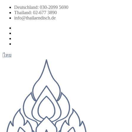
Zum
Deutschland: 030-2099 5690
Inhalt
Thailand: 02-677 3890
springen
info@thailaendisch.de
Facebook
Instagram
LinkedIn
Twitter
|
ไทย