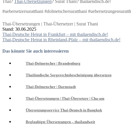
Thai?
Thai-Übersetzungen
? Surat Thani? thailaendisch.de!
#uebersetzersuratthani #dolmetschersuratthani #uebersetzungensuratt
Thai-Übersetzungen | Thai-Übersetzer | Surat Thani
Stand: 30.06.2025
Beitragsnavigation
Thai-Deutsche Heirat in Frankfurt – mit thailaendisch.de!
Thai-Deutsche Heirat in Rheinland-Pfalz – mit thailaendisch.de!
Das könnte Sie auch interessieren
Thai-Dolmetscher | Brandenburg
Thailändische Sorgerechtsbescheinigung übersetzen
Thai-Dolmetscher | Darmstadt
Thai-Übersetzungen | Thai-Übersetzer | Cha-am
Übersetzungsservice Thai-Deutsch in Bangkok
Beglaubigte Übersetzungen – thailandweit