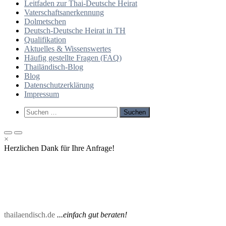
Leitfaden zur Thai-Deutsche Heirat
Vaterschaftsanerkennung
Dolmetschen
Deutsch-Deutsche Heirat in TH
Qualifikation
Aktuelles & Wissenswertes
Häufig gestellte Fragen (FAQ)
Thailändisch-Blog
Blog
Datenschutzerklärung
Impressum
Such-
Suchen
Formular
nach:
ansehen
Primäres
Primäres
×
Menü
Menü
Herzlichen Dank für Ihre Anfrage!
für
für
mobile
Desktop
Geräte
thailaendisch.de
...einfach gut beraten!