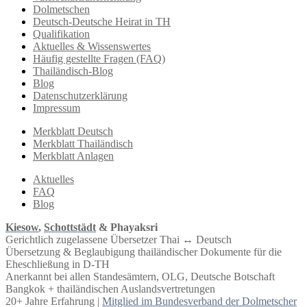
Dolmetschen
Deutsch-Deutsche Heirat in TH
Qualifikation
Aktuelles & Wissenswertes
Häufig gestellte Fragen (FAQ)
Thailändisch-Blog
Blog
Datenschutzerklärung
Impressum
Merkblatt Deutsch
Merkblatt Thailändisch
Merkblatt Anlagen
Aktuelles
FAQ
Blog
Kiesow
,
Schottstädt
& Phayaksri
Gerichtlich zugelassene Übersetzer Thai ↔︎ Deutsch
Übersetzung & Beglaubigung thailändischer Dokumente für die
Eheschließung in D-TH
Anerkannt bei allen Standesämtern, OLG, Deutsche Botschaft
Bangkok + thailändischen Auslandsvertretungen
20+ Jahre Erfahrung |
Mitglied im Bundesverband der Dolmetscher