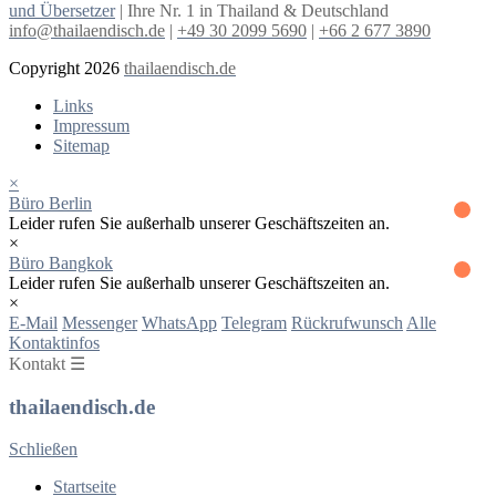
und Übersetzer
| Ihre Nr. 1 in Thailand & Deutschland
info@thailaendisch.de
|
+49 30 2099 5690
|
+66 2 677 3890
Copyright 2026
thailaendisch.de
Links
Impressum
Sitemap
×
Büro Berlin
Leider rufen Sie außerhalb unserer Geschäftszeiten an.
×
Büro Bangkok
Leider rufen Sie außerhalb unserer Geschäftszeiten an.
×
E-Mail
Messenger
WhatsApp
Telegram
Rückrufwunsch
Alle
Kontaktinfos
Kontakt ☰
thailaendisch.de
Schließen
Startseite