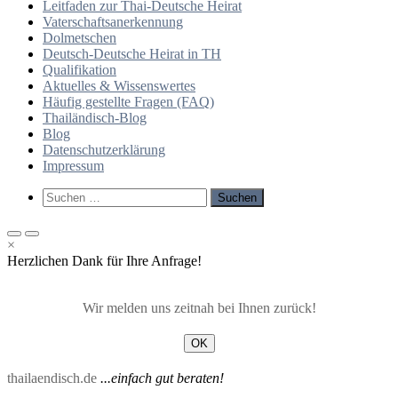
Leitfaden zur Thai-Deutsche Heirat
Vaterschaftsanerkennung
Dolmetschen
Deutsch-Deutsche Heirat in TH
Qualifikation
Aktuelles & Wissenswertes
Häufig gestellte Fragen (FAQ)
Thailändisch-Blog
Blog
Datenschutzerklärung
Impressum
Such-
Suchen
Formular
nach:
ansehen
Primäres
Primäres
×
Menü
Menü
Herzlichen Dank für Ihre Anfrage!
für
für
mobile
Desktop
Geräte
Wir melden uns zeitnah bei Ihnen zurück!
OK
thailaendisch.de
...einfach gut beraten!