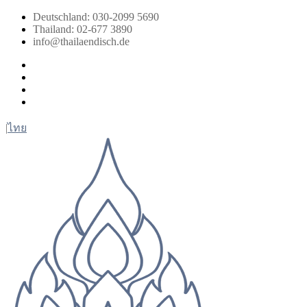
Zum
Deutschland: 030-2099 5690
Inhalt
Thailand: 02-677 3890
springen
info@thailaendisch.de
Facebook
Instagram
LinkedIn
Twitter
|
ไทย