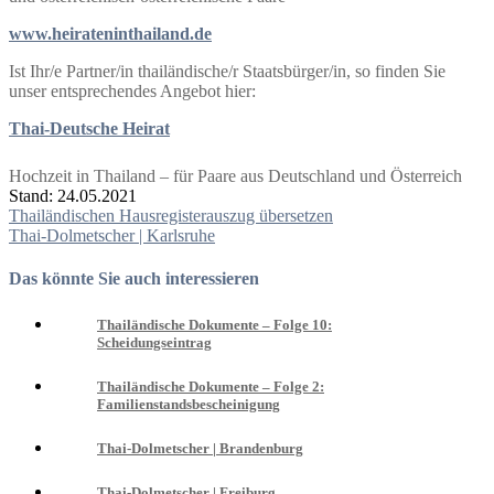
www.heirateninthailand.de
Ist Ihr/e Partner/in thailändische/r Staatsbürger/in, so finden Sie
unser entsprechendes Angebot hier:
Thai-Deutsche Heirat
Hochzeit in Thailand – für Paare aus Deutschland und Österreich
Stand: 24.05.2021
Beitragsnavigation
Thailändischen Hausregisterauszug übersetzen
Thai-Dolmetscher | Karlsruhe
Das könnte Sie auch interessieren
Thailändische Dokumente – Folge 10:
Scheidungseintrag
Thailändische Dokumente – Folge 2:
Familienstandsbescheinigung
Thai-Dolmetscher | Brandenburg
Thai-Dolmetscher | Freiburg