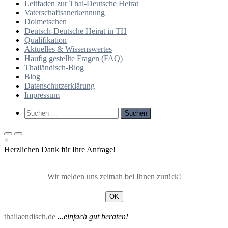
Leitfaden zur Thai-Deutsche Heirat
Vaterschaftsanerkennung
Dolmetschen
Deutsch-Deutsche Heirat in TH
Qualifikation
Aktuelles & Wissenswertes
Häufig gestellte Fragen (FAQ)
Thailändisch-Blog
Blog
Datenschutzerklärung
Impressum
Such-
Suchen
Formular
nach:
ansehen
Primäres
Primäres
×
Menü
Menü
Herzlichen Dank für Ihre Anfrage!
für
für
mobile
Desktop
Geräte
Wir melden uns zeitnah bei Ihnen zurück!
OK
thailaendisch.de
...einfach gut beraten!