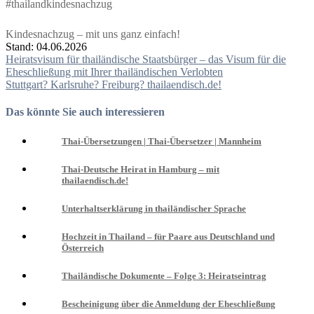
#thailandkindesnachzug
Kindesnachzug – mit uns ganz einfach!
Stand: 04.06.2026
Beitragsnavigation
Heiratsvisum für thailändische Staatsbürger – das Visum für die
Eheschließung mit Ihrer thailändischen Verlobten
Stuttgart? Karlsruhe? Freiburg? thailaendisch.de!
Das könnte Sie auch interessieren
Thai-Übersetzungen | Thai-Übersetzer | Mannheim
Thai-Deutsche Heirat in Hamburg – mit
thailaendisch.de!
Unterhaltserklärung in thailändischer Sprache
Hochzeit in Thailand – für Paare aus Deutschland und
Österreich
Thailändische Dokumente – Folge 3: Heiratseintrag
Bescheinigung über die Anmeldung der Eheschließung