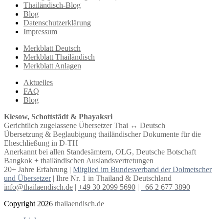
Thailändisch-Blog
Blog
Datenschutzerklärung
Impressum
Merkblatt Deutsch
Merkblatt Thailändisch
Merkblatt Anlagen
Aktuelles
FAQ
Blog
Kiesow
,
Schottstädt
& Phayaksri
Gerichtlich zugelassene Übersetzer Thai ↔︎ Deutsch
Übersetzung & Beglaubigung thailändischer Dokumente für die
Eheschließung in D-TH
Anerkannt bei allen Standesämtern, OLG, Deutsche Botschaft
Bangkok + thailändischen Auslandsvertretungen
20+ Jahre Erfahrung |
Mitglied im Bundesverband der Dolmetscher
und Übersetzer
| Ihre Nr. 1 in Thailand & Deutschland
info@thailaendisch.de
|
+49 30 2099 5690
|
+66 2 677 3890
Copyright 2026
thailaendisch.de