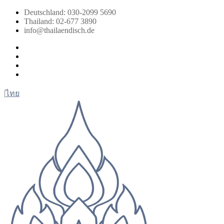
Zum
Deutschland: 030-2099 5690
Inhalt
Thailand: 02-677 3890
springen
info@thailaendisch.de
Facebook
Instagram
LinkedIn
Twitter
|
ไทย