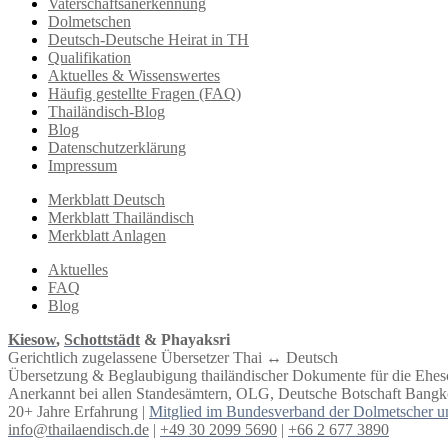
Vaterschaftsanerkennung
Dolmetschen
Deutsch-Deutsche Heirat in TH
Qualifikation
Aktuelles & Wissenswertes
Häufig gestellte Fragen (FAQ)
Thailändisch-Blog
Blog
Datenschutzerklärung
Impressum
Merkblatt Deutsch
Merkblatt Thailändisch
Merkblatt Anlagen
Aktuelles
FAQ
Blog
Kiesow
,
Schottstädt
& Phayaksri
Gerichtlich zugelassene Übersetzer Thai ↔︎ Deutsch
Übersetzung & Beglaubigung thailändischer Dokumente für die Ehe
Anerkannt bei allen Standesämtern, OLG, Deutsche Botschaft Bangko
20+ Jahre Erfahrung |
Mitglied im Bundesverband der Dolmetscher u
info@thailaendisch.de
|
+49 30 2099 5690
|
+66 2 677 3890