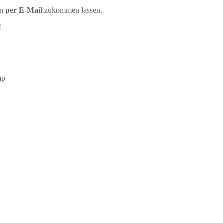
an
per E-Mail
zukommen lassen.
!
ap