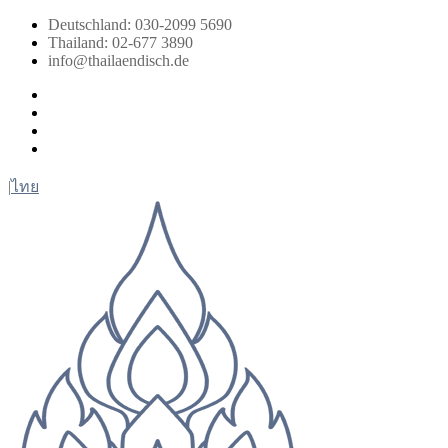
Zum
Deutschland: 030-2099 5690
Inhalt
Thailand: 02-677 3890
springen
info@thailaendisch.de
Facebook
Instagram
LinkedIn
Twitter
|
ไทย