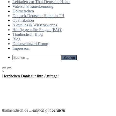
Leitfaden zur Thai-Deutsche Heirat
Vaterschaftsanerkennung
Dolmetschen
Deutsch-Deutsche Heirat in TH
Qualifikation
Aktuelles & Wissenswertes
Häufig gestellte Fragen (FAQ)
Thailändisch-Blog
Blog
Datenschutzerklärung
Impressum
Such-
Suchen
Formular
nach:
ansehen
Primäres
Primäres
×
Menü
Menü
Herzlichen Dank für Ihre Anfrage!
für
für
mobile
Desktop
Geräte
thailaendisch.de
...einfach gut beraten!