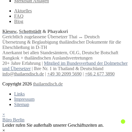
Merkblatt Anlagen
Aktuelles
FAQ
Blog
Kiesow
,
Schottstädt
& Phayaksri
Gerichtlich zugelassene Übersetzer Thai ↔︎ Deutsch
Übersetzung & Beglaubigung thailändischer Dokumente für die
Eheschließung in D-TH
Anerkannt bei allen Standesämtern, OLG, Deutsche Botschaft
Bangkok + thailändischen Auslandsvertretungen
20+ Jahre Erfahrung |
Mitglied im Bundesverband der Dolmetscher
und Übersetzer
| Ihre Nr. 1 in Thailand & Deutschland
info@thailaendisch.de
|
+49 30 2099 5690
|
+66 2 677 3890
Copyright 2026
thailaendisch.de
Links
Impressum
Sitemap
×
Büro Berlin
Leider rufen Sie außerhalb unserer Geschäftszeiten an.
×