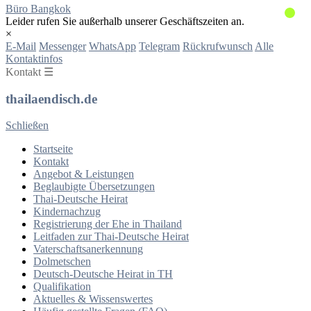
Büro Bangkok
Leider rufen Sie außerhalb unserer Geschäftszeiten an.
×
E-Mail
Messenger
WhatsApp
Telegram
Rückrufwunsch
Alle
Kontaktinfos
Kontakt ☰
thailaendisch.de
Schließen
Startseite
Kontakt
Angebot & Leistungen
Beglaubigte Übersetzungen
Thai-Deutsche Heirat
Kindernachzug
Registrierung der Ehe in Thailand
Leitfaden zur Thai-Deutsche Heirat
Vaterschaftsanerkennung
Dolmetschen
Deutsch-Deutsche Heirat in TH
Qualifikation
Aktuelles & Wissenswertes