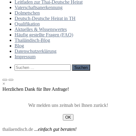
Leitfaden zur Thai-Deutsche Heirat
Vaterschaftsanerkennung
Dolmetschen
Deutsch-Deutsche Heirat in TH
Qualifikation
Aktuelles & Wissenswertes
Häufig gestellte Fragen (FAQ)
Thailändisch-Blog
Blog
Datenschutzerklärung
Impressum
Such-
Suchen
Formular
nach:
ansehen
Primäres
Primäres
×
Menü
Menü
Herzlichen Dank für Ihre Anfrage!
für
für
mobile
Desktop
Geräte
Wir melden uns zeitnah bei Ihnen zurück!
OK
thailaendisch.de
...einfach gut beraten!