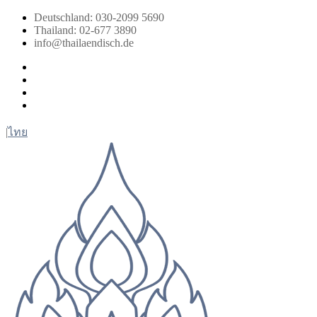
Zum
Deutschland: 030-2099 5690
Inhalt
Thailand: 02-677 3890
springen
info@thailaendisch.de
Facebook
Instagram
LinkedIn
Twitter
|
ไทย