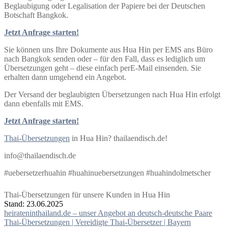
Beglaubigung oder Legalisation der Papiere bei der Deutschen
Botschaft Bangkok.
Jetzt Anfrage starten!
Sie können uns Ihre Dokumente aus Hua Hin per EMS ans Büro
nach Bangkok senden oder – für den Fall, dass es lediglich um
Übersetzungen geht – diese einfach perE-Mail einsenden. Sie
erhalten dann umgehend ein Angebot.
Der Versand der beglaubigten Übersetzungen nach Hua Hin erfolgt
dann ebenfalls mit EMS.
Jetzt Anfrage starten!
Thai-Übersetzungen
in Hua Hin? thailaendisch.de!
info@thailaendisch.de
#uebersetzerhuahin #huahinuebersetzungen #huahindolmetscher
Thai-Übersetzungen für unsere Kunden in Hua Hin
Stand: 23.06.2025
Beitragsnavigation
heirateninthailand.de – unser Angebot an deutsch-deutsche Paare
Thai-Übersetzungen | Vereidigte Thai-Übersetzer | Bayern