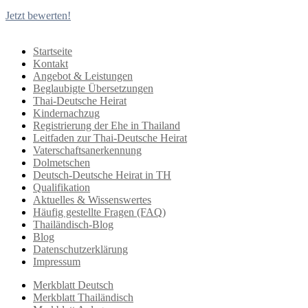
Jetzt bewerten!
Startseite
Kontakt
Angebot & Leistungen
Beglaubigte Übersetzungen
Thai-Deutsche Heirat
Kindernachzug
Registrierung der Ehe in Thailand
Leitfaden zur Thai-Deutsche Heirat
Vaterschaftsanerkennung
Dolmetschen
Deutsch-Deutsche Heirat in TH
Qualifikation
Aktuelles & Wissenswertes
Häufig gestellte Fragen (FAQ)
Thailändisch-Blog
Blog
Datenschutzerklärung
Impressum
Merkblatt Deutsch
Merkblatt Thailändisch