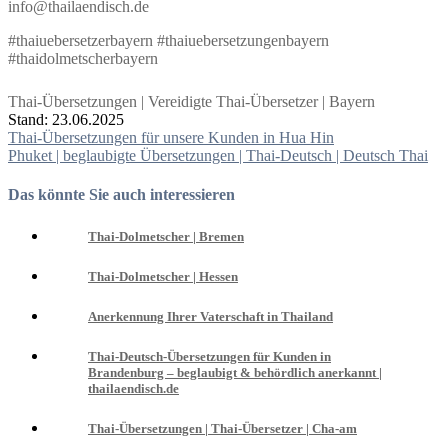
info@thailaendisch.de
#thaiuebersetzerbayern #thaiuebersetzungenbayern
#thaidolmetscherbayern
Thai-Übersetzungen | Vereidigte Thai-Übersetzer | Bayern
Stand: 23.06.2025
Beitragsnavigation
Thai-Übersetzungen für unsere Kunden in Hua Hin
Phuket | beglaubigte Übersetzungen | Thai-Deutsch | Deutsch Thai
Das könnte Sie auch interessieren
Thai-Dolmetscher | Bremen
Thai-Dolmetscher | Hessen
Anerkennung Ihrer Vaterschaft in Thailand
Thai-Deutsch-Übersetzungen für Kunden in
Brandenburg – beglaubigt & behördlich anerkannt |
thailaendisch.de
Thai-Übersetzungen | Thai-Übersetzer | Cha-am