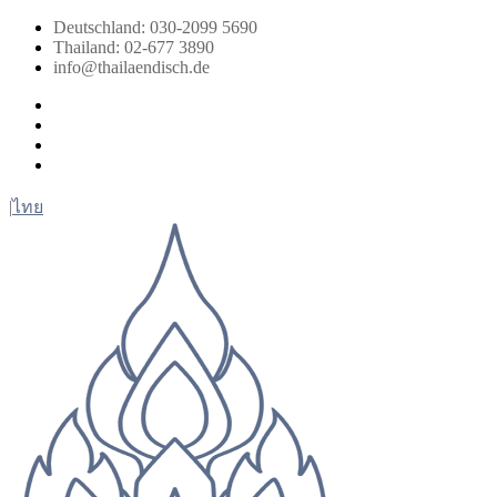
Zum
Deutschland: 030-2099 5690
Inhalt
Thailand: 02-677 3890
springen
info@thailaendisch.de
Facebook
Instagram
LinkedIn
Twitter
|
ไทย