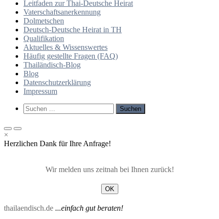
Leitfaden zur Thai-Deutsche Heirat
Vaterschaftsanerkennung
Dolmetschen
Deutsch-Deutsche Heirat in TH
Qualifikation
Aktuelles & Wissenswertes
Häufig gestellte Fragen (FAQ)
Thailändisch-Blog
Blog
Datenschutzerklärung
Impressum
Such-
Suchen
Formular
nach:
ansehen
Primäres
Primäres
×
Menü
Menü
Herzlichen Dank für Ihre Anfrage!
für
für
mobile
Desktop
Geräte
Wir melden uns zeitnah bei Ihnen zurück!
OK
thailaendisch.de
...einfach gut beraten!