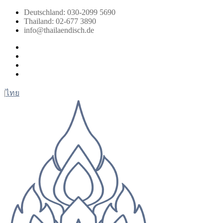
Zum
Deutschland: 030-2099 5690
Inhalt
Thailand: 02-677 3890
springen
info@thailaendisch.de
Facebook
Instagram
LinkedIn
Twitter
|
ไทย