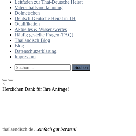
Leitfaden zur Thai-Deutsche Heirat
Vaterschaftsanerkennung
Dolmetschen
Deutsch-Deutsche Heirat in TH
Qualifikation
Aktuelles & Wissenswertes
Häufig gestellte Fragen (FAQ)
Thailändisch-Blog
Blog
Datenschutzerklärung
Impressum
Such-
Suchen
Formular
nach:
ansehen
Primäres
Primäres
×
Menü
Menü
Herzlichen Dank für Ihre Anfrage!
für
für
mobile
Desktop
Geräte
thailaendisch.de
...einfach gut beraten!