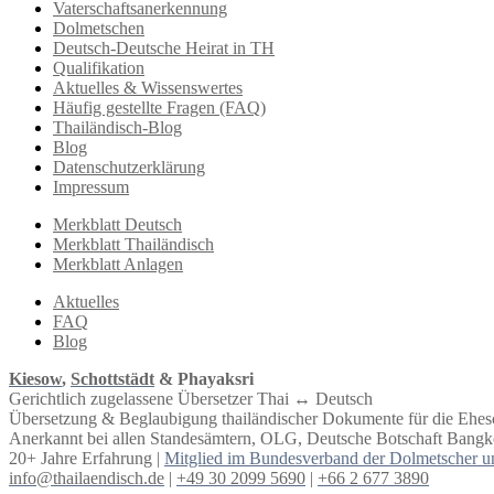
Vaterschaftsanerkennung
Dolmetschen
Deutsch-Deutsche Heirat in TH
Qualifikation
Aktuelles & Wissenswertes
Häufig gestellte Fragen (FAQ)
Thailändisch-Blog
Blog
Datenschutzerklärung
Impressum
Merkblatt Deutsch
Merkblatt Thailändisch
Merkblatt Anlagen
Aktuelles
FAQ
Blog
Kiesow
,
Schottstädt
& Phayaksri
Gerichtlich zugelassene Übersetzer Thai ↔︎ Deutsch
Übersetzung & Beglaubigung thailändischer Dokumente für die Ehe
Anerkannt bei allen Standesämtern, OLG, Deutsche Botschaft Bangko
20+ Jahre Erfahrung |
Mitglied im Bundesverband der Dolmetscher u
info@thailaendisch.de
|
+49 30 2099 5690
|
+66 2 677 3890