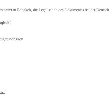
gisteramt in Bangkok, die Legalisation des Dokumentes bei der Deuts
angkok
!
uszugausbangkok
.de!