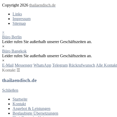
Copyright 2026
thailaendisch.de
Links
Impressum
Sitemap
×
Büro Berlin
Leider rufen Sie außerhalb unserer Geschäftszeiten an.
×
Büro Bangkok
Leider rufen Sie außerhalb unserer Geschäftszeiten an.
×
E-Mail
Messenger
WhatsApp
Telegram
Rückrufwunsch
Alle Kontakt
Kontakt ☰
thailaendisch.de
Schließen
Startseite
Kontakt
Angebot & Leistungen
Beglaubigte Übersetzungen