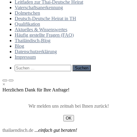
Leitfaden zur Thai-Deutsche Heirat
Vaterschaftsanerkennung
Dolmetschen
Deutsch-Deutsche Heirat in TH
Qualifikation
Aktuelles & Wissenswertes
Häufig gestellte Fragen (FAQ)
Thailändisch-Blog
Blog
Datenschutzerklärung
Impressum
Such-
Suchen
Formular
nach:
ansehen
Primäres
Primäres
×
Menü
Menü
Herzlichen Dank für Ihre Anfrage!
für
für
mobile
Desktop
Geräte
Wir melden uns zeitnah bei Ihnen zurück!
OK
thailaendisch.de
...einfach gut beraten!