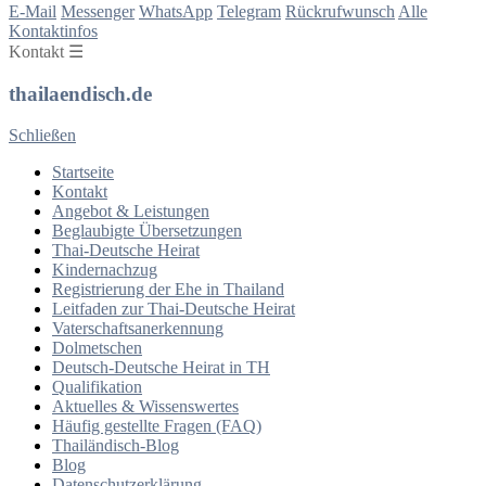
E-Mail
Messenger
WhatsApp
Telegram
Rückrufwunsch
Alle
Kontaktinfos
Kontakt ☰
thailaendisch.de
Schließen
Startseite
Kontakt
Angebot & Leistungen
Beglaubigte Übersetzungen
Thai-Deutsche Heirat
Kindernachzug
Registrierung der Ehe in Thailand
Leitfaden zur Thai-Deutsche Heirat
Vaterschaftsanerkennung
Dolmetschen
Deutsch-Deutsche Heirat in TH
e
Qualifikation
Aktuelles & Wissenswertes
Häufig gestellte Fragen (FAQ)
Thailändisch-Blog
Blog
Datenschutzerklärung