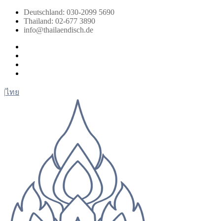
Zum
Deutschland: 030-2099 5690
Inhalt
Thailand: 02-677 3890
springen
info@thailaendisch.de
Facebook
Instagram
LinkedIn
Twitter
|
ไทย