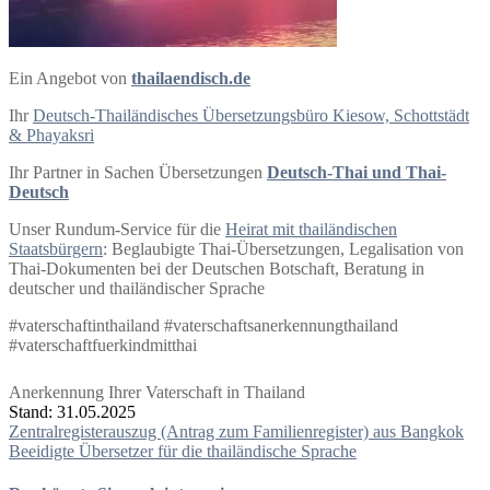
Ein Angebot von
thailaendisch.de
Ihr
Deutsch-Thailändisches Übersetzungsbüro Kiesow, Schottstädt
& Phayaksri
Ihr Partner in Sachen Übersetzungen
Deutsch-Thai und Thai-
Deutsch
Unser Rundum-Service für die
Heirat mit thailändischen
Staatsbürgern
: Beglaubigte Thai-Übersetzungen, Legalisation von
Thai-Dokumenten bei der Deutschen Botschaft, Beratung in
deutscher und thailändischer Sprache
#vaterschaftinthailand #vaterschaftsanerkennungthailand
#vaterschaftfuerkindmitthai
Anerkennung Ihrer Vaterschaft in Thailand
Stand: 31.05.2025
Beitragsnavigation
Zentralregisterauszug (Antrag zum Familienregister) aus Bangkok
Beeidigte Übersetzer für die thailändische Sprache