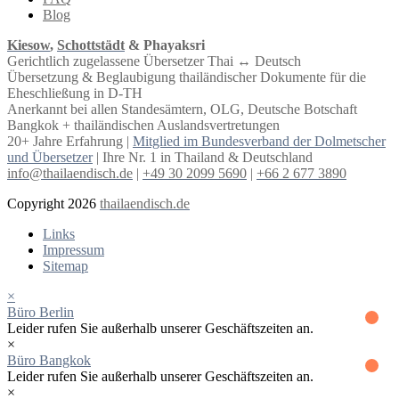
Blog
Kiesow
,
Schottstädt
& Phayaksri
Gerichtlich zugelassene Übersetzer Thai ↔︎ Deutsch
Übersetzung & Beglaubigung thailändischer Dokumente für die
Eheschließung in D-TH
Anerkannt bei allen Standesämtern, OLG, Deutsche Botschaft
Bangkok + thailändischen Auslandsvertretungen
20+ Jahre Erfahrung |
Mitglied im Bundesverband der Dolmetscher
und Übersetzer
| Ihre Nr. 1 in Thailand & Deutschland
info@thailaendisch.de
|
+49 30 2099 5690
|
+66 2 677 3890
Copyright 2026
thailaendisch.de
Links
Impressum
Sitemap
×
Büro Berlin
Leider rufen Sie außerhalb unserer Geschäftszeiten an.
×
Büro Bangkok
Leider rufen Sie außerhalb unserer Geschäftszeiten an.
×