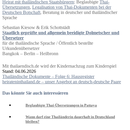
Heirat mit thailändischen Staatsbürgern
: Beglaubigte
Thai-
Übersetzungen
,
Legalisation von Thai-Dokumenten bei der
Deutschen Botschaft
, Beratung in deutscher und thailändischer
Sprache
Sebastian Kiesow & Erik Schottstädt
Staatlich geprüfte und allgemein beeidigte Dolmetscher und
Übersetzer
für die thailändische Sprache / Öffentlich bestellte
Urkundenübersetzer
Bangkok – Berlin – Heilbronn
Mit thailaendisch.de wird der Kindernachzug zum Kinderspiel
Stand: 04.06.2026
Beitragsnavigation
Thailändische Dokumente – Folge 6: Hausregister
heirateninthailand.de – unser Angebot an deutsch-deutsche Paare
Das könnte Sie auch interessieren
Beglaubigte Thai-Übersetzungen in Pattaya
Wann darf eine Thailänderin dauerhaft in Deutschland
bleiben?