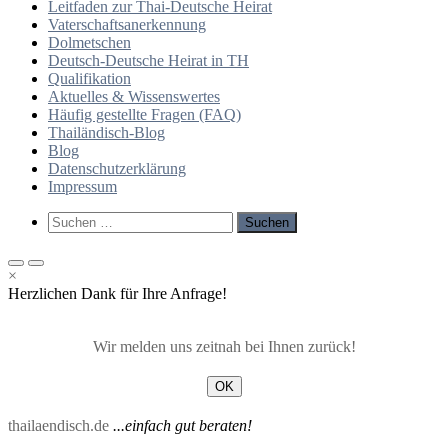
Leitfaden zur Thai-Deutsche Heirat
Vaterschaftsanerkennung
Dolmetschen
Deutsch-Deutsche Heirat in TH
Qualifikation
Aktuelles & Wissenswertes
Häufig gestellte Fragen (FAQ)
Thailändisch-Blog
Blog
Datenschutzerklärung
Impressum
Such-
Suchen
Formular
nach:
ansehen
Primäres
Primäres
×
Menü
Menü
Herzlichen Dank für Ihre Anfrage!
für
für
mobile
Desktop
Geräte
Wir melden uns zeitnah bei Ihnen zurück!
OK
thailaendisch.de
...einfach gut beraten!