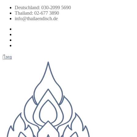
Zum
Deutschland: 030-2099 5690
Inhalt
Thailand: 02-677 3890
springen
info@thailaendisch.de
Facebook
Instagram
LinkedIn
Twitter
|
ไทย