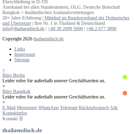
Eheschließung in D-TH
Anerkannt bei allen Standesämtern, OLG, Deutsche Botschaft
Bangkok + thailändischen Auslandsvertretungen
20+ Jahre Erfahrung |
Mitglied im Bundesverband der Dolmetscher
und Übersetzer
| Ihre Nr. 1 in Thailand & Deutschland
info@thailaendisch.de
|
+49 30 2099 5690
|
+66 2 677 3890
Copyright 2026
thailaendisch.de
Links
Impressum
Sitemap
×
Büro Berlin
Leider rufen Sie außerhalb unserer Geschäftszeiten an.
×
Büro Bangkok
Leider rufen Sie außerhalb unserer Geschäftszeiten an.
×
E-Mail
Messenger
WhatsApp
Telegram
Rückrufwunsch
Alle
Kontaktinfos
Kontakt ☰
thailaendisch.de