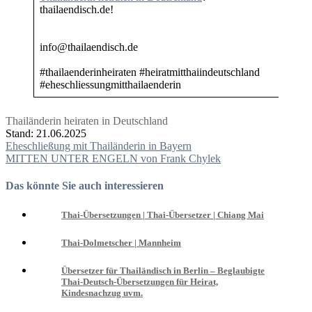
thailaendisch.de!
info@thailaendisch.de
#thailaenderinheiraten #heiratmitthaiindeutschland
#eheschliessungmitthailaenderin
Thailänderin heiraten in Deutschland
Stand: 21.06.2025
Beitragsnavigation
Eheschließung mit Thailänderin in Bayern
MITTEN UNTER ENGELN von Frank Chylek
Das könnte Sie auch interessieren
Thai-Übersetzungen | Thai-Übersetzer | Chiang Mai
Thai-Dolmetscher | Mannheim
Übersetzer für Thailändisch in Berlin – Beglaubigte
Thai-Deutsch-Übersetzungen für Heirat,
Kindesnachzug uvm.