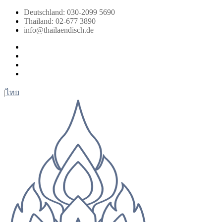
Zum
Deutschland: 030-2099 5690
Inhalt
Thailand: 02-677 3890
springen
info@thailaendisch.de
Facebook
Instagram
LinkedIn
Twitter
|
ไทย