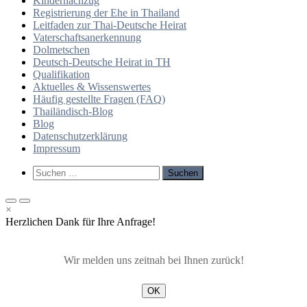
Kindernachzug
Registrierung der Ehe in Thailand
Leitfaden zur Thai-Deutsche Heirat
Vaterschaftsanerkennung
Dolmetschen
Deutsch-Deutsche Heirat in TH
Qualifikation
Aktuelles & Wissenswertes
Häufig gestellte Fragen (FAQ)
Thailändisch-Blog
Blog
Datenschutzerklärung
Impressum
Such-
Suchen
Formular
nach:
ansehen
Primäres
Primäres
×
Menü
Menü
Herzlichen Dank für Ihre Anfrage!
für
für
mobile
Desktop
Geräte
Wir melden uns zeitnah bei Ihnen zurück!
OK