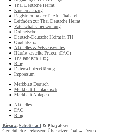
Thai-Deutsche Heirat
Kindernachzug
Registrierung der Ehe in Thailand
Leitfaden zur Thai-Deutsche Heirat
Vaterschaftsanerkennung
Dolmetschen
Deutsch-Deutsche Heirat in TH
Qualifikation
Aktuelles & Wissenswertes
Häufig gestellte Fragen (FAQ)
Thailändisch-Blog
Blog
Datenschutzerklärung
Impressum
Merkblatt Deutsch
Merkblatt Thailändisch
Merkblatt Anlagen
Aktuelles
FAQ
Blog
Kiesow
,
Schottstädt
& Phayaksri
Gerichtlich zugelassene Übersetzer Thai ↔︎ Deutsch