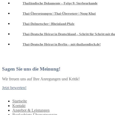
Thailändische Dokumente – Folge 9: Sterbeurkunde
Thai-Übersetzungen | Thai-Übersetzer | Nong Khai
Thai-Dolmetscher | Rheinland-Pfalz
Thai-Deutsche Heirat in Deutschland – Schritt für Schritt mit th
Thai-Deutsche Heirat in Berlin – mit thailaendisch.de!
Sagen Sie uns die Meinung!
Wir freuen uns auf Ihre Anregungen und Kritik!
Jetzt bewerten!
Startseite
Kontakt
Angebot & Leistungen
Beglaubigte Übersetzungen