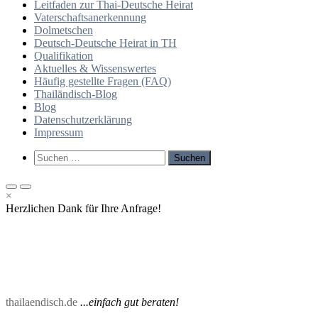
Leitfaden zur Thai-Deutsche Heirat
Vaterschaftsanerkennung
Dolmetschen
Deutsch-Deutsche Heirat in TH
Qualifikation
Aktuelles & Wissenswertes
Häufig gestellte Fragen (FAQ)
Thailändisch-Blog
Blog
Datenschutzerklärung
Impressum
Such-
Suchen
Formular
nach:
ansehen
Primäres
Primäres
×
Menü
Menü
Herzlichen Dank für Ihre Anfrage!
für
für
mobile
Desktop
Geräte
thailaendisch.de
...einfach gut beraten!