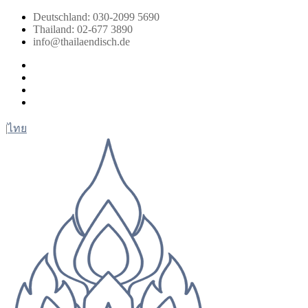
Zum
Deutschland: 030-2099 5690
Inhalt
Thailand: 02-677 3890
springen
info@thailaendisch.de
Facebook
Instagram
LinkedIn
Twitter
|
ไทย