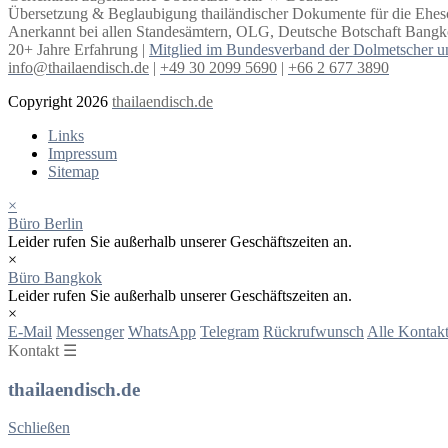
Übersetzung & Beglaubigung thailändischer Dokumente für die Ehe
Anerkannt bei allen Standesämtern, OLG, Deutsche Botschaft Bangko
20+ Jahre Erfahrung |
Mitglied im Bundesverband der Dolmetscher u
info@thailaendisch.de
|
+49 30 2099 5690
|
+66 2 677 3890
Copyright 2026
thailaendisch.de
Links
Impressum
Sitemap
×
Büro Berlin
Leider rufen Sie außerhalb unserer Geschäftszeiten an.
×
Büro Bangkok
Leider rufen Sie außerhalb unserer Geschäftszeiten an.
×
E-Mail
Messenger
WhatsApp
Telegram
Rückrufwunsch
Alle Kontakt
Kontakt ☰
thailaendisch.de
Schließen