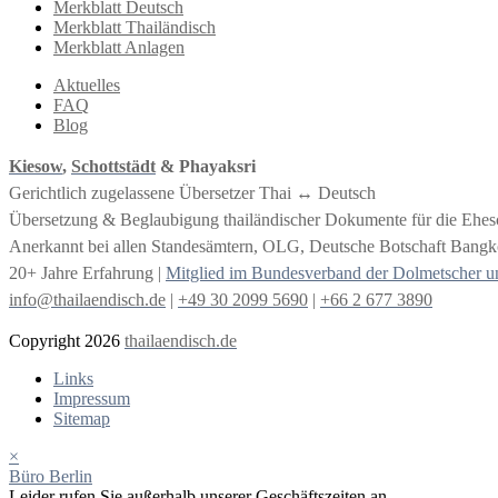
Merkblatt Deutsch
Merkblatt Thailändisch
Merkblatt Anlagen
Aktuelles
FAQ
Blog
Kiesow
,
Schottstädt
& Phayaksri
Gerichtlich zugelassene Übersetzer Thai ↔︎ Deutsch
Übersetzung & Beglaubigung thailändischer Dokumente für die Ehe
Anerkannt bei allen Standesämtern, OLG, Deutsche Botschaft Bangko
20+ Jahre Erfahrung |
Mitglied im Bundesverband der Dolmetscher u
info@thailaendisch.de
|
+49 30 2099 5690
|
+66 2 677 3890
Copyright 2026
thailaendisch.de
Links
Impressum
Sitemap
×
Büro Berlin
Leider rufen Sie außerhalb unserer Geschäftszeiten an.