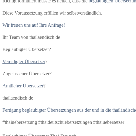
Richtig formuliert müsste es heißen, dass die
beglaubigten Übersetzu
Diese Voraussetzung erfüllen wir selbstverständlich.
Wir freuen uns auf Ihre Anfrage!
Ihr Team von thailaendisch.de
Beglaubigter Übersetzer?
Vereidigter Übersetzer
?
Zugelassener Übersetzer?
Amtlicher Übersetzer
?
thailaendisch.de
Fertigung beglaubigter Übersetzungen aus der und in die thailändisch
#thaiuebersetzung #thaideutschuebersetzungen #thaiuebersetzer