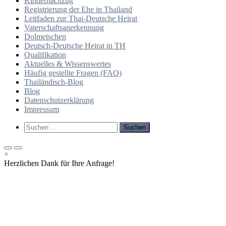
Kindernachzug
Registrierung der Ehe in Thailand
Leitfaden zur Thai-Deutsche Heirat
Vaterschaftsanerkennung
Dolmetschen
Deutsch-Deutsche Heirat in TH
Qualifikation
Aktuelles & Wissenswertes
Häufig gestellte Fragen (FAQ)
Thailändisch-Blog
Blog
Datenschutzerklärung
Impressum
Such-
Suchen
Formular
nach:
ansehen
Primäres
Primäres
×
Menü
Menü
Herzlichen Dank für Ihre Anfrage!
für
für
mobile
Desktop
Geräte