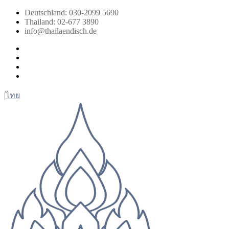
Zum
Deutschland: 030-2099 5690
Inhalt
Thailand: 02-677 3890
springen
info@thailaendisch.de
Facebook
Instagram
LinkedIn
Twitter
|
ไทย