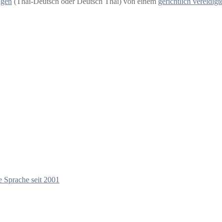
ngen
(Thai-Deutsch oder Deutsch Thai) von einem
gerichtlich vereidig
e Sprache seit 2001