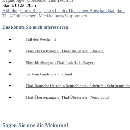
Beglaubigter Übersetzer Thai-Deutsch
Stand: 01.06.2025
Beitragsnavigation
Abholung Ihres Reisepasses bei der Deutschen Botschaft Bangkok
Thai-Dolmetscher | Mecklenburg-Vorpommern
Das könnte Sie auch interessieren
Fall der Woche – 1
Thai-Übersetzungen | Thai-Übersetzer | Cha-am
Eheschließung mit Thailänderin in Bayern
Sterbeurkunde aus Thailand
Thai-Deutsche Heirat in Deutschland – Schritt für Schritt mit th
Thai-Übersetzungen | Thai-Übersetzer | Nonthaburi
Sagen Sie uns die Meinung!