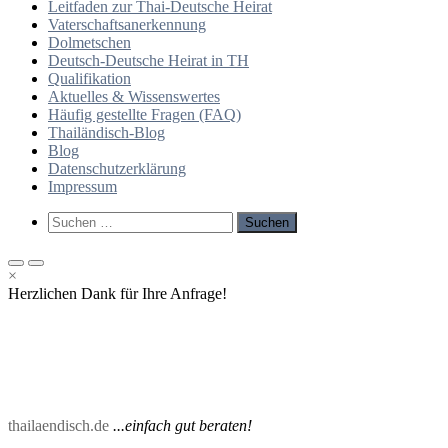
Leitfaden zur Thai-Deutsche Heirat
Vaterschaftsanerkennung
Dolmetschen
Deutsch-Deutsche Heirat in TH
Qualifikation
Aktuelles & Wissenswertes
Häufig gestellte Fragen (FAQ)
Thailändisch-Blog
Blog
Datenschutzerklärung
Impressum
Such-
Suchen
Formular
nach:
ansehen
Primäres
Primäres
×
Menü
Menü
Herzlichen Dank für Ihre Anfrage!
für
für
mobile
Desktop
Geräte
thailaendisch.de
...einfach gut beraten!