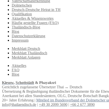
Vaterschaftsanerkennung
Dolmetschen
Deutsch-Deutsche Heirat in TH
Qualifikation
Aktuelles & Wissenswertes
Häufig gestellte Fragen (FAQ)
Thailändisch-Blog
Blog
Datenschutzerklärung
Impressum
Merkblatt Deutsch
Merkblatt Thailändisch
Merkblatt Anlagen
Aktuelles
FAQ
Blog
Kiesow
,
Schottstädt
& Phayaksri
Gerichtlich zugelassene Übersetzer Thai ↔︎ Deutsch
Übersetzung & Beglaubigung thailändischer Dokumente für die Ehe
Anerkannt bei allen Standesämtern, OLG, Deutsche Botschaft Bangko
20+ Jahre Erfahrung |
Mitglied im Bundesverband der Dolmetscher u
info@thailaendisch.de
|
+49 30 2099 5690
|
+66 2 677 3890