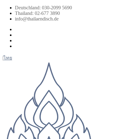
Zum
Deutschland: 030-2099 5690
Inhalt
Thailand: 02-677 3890
springen
info@thailaendisch.de
Facebook
Instagram
LinkedIn
Twitter
|
ไทย