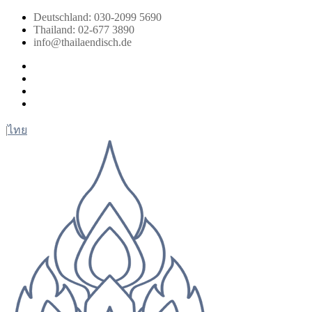
Zum
Deutschland: 030-2099 5690
Inhalt
Thailand: 02-677 3890
springen
info@thailaendisch.de
Facebook
Instagram
LinkedIn
Twitter
|
ไทย