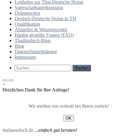
Leitfaden zur Thai-Deutsche Heirat
Vaterschaftsanerkennung
Dolmetschen
Deutsch-Deutsche Heirat in TH
Qualifikation
Aktuelles & Wissenswertes
Häufig gestellte Fragen (FAQ)
Thailändisch-Blog
Blog
Datenschutzerklärung
Impressum
Such-
Suchen
Formular
nach:
ansehen
Primäres
Primäres
×
Menü
Menü
Herzlichen Dank für Ihre Anfrage!
für
für
mobile
Desktop
Geräte
Wir melden uns zeitnah bei Ihnen zurück!
OK
thailaendisch.de
...einfach gut beraten!