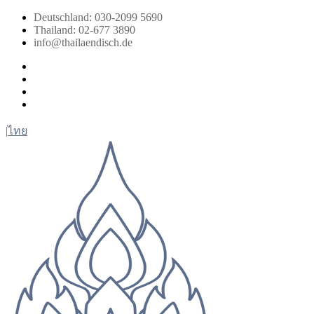
Zum
Deutschland: 030-2099 5690
Inhalt
Thailand: 02-677 3890
springen
info@thailaendisch.de
Facebook
Instagram
LinkedIn
Twitter
|
ไทย