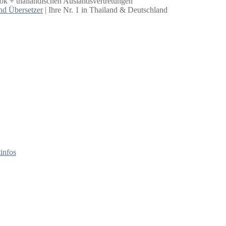
k + thailändischen Auslandsvertretungen
nd Übersetzer
| Ihre Nr. 1 in Thailand & Deutschland
infos