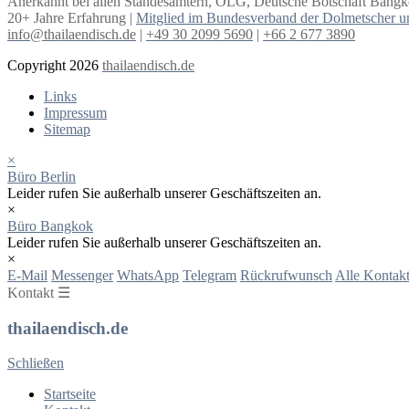
Anerkannt bei allen Standesämtern, OLG, Deutsche Botschaft Bangko
20+ Jahre Erfahrung |
Mitglied im Bundesverband der Dolmetscher u
info@thailaendisch.de
|
+49 30 2099 5690
|
+66 2 677 3890
Copyright 2026
thailaendisch.de
Links
Impressum
Sitemap
×
Büro Berlin
Leider rufen Sie außerhalb unserer Geschäftszeiten an.
×
Büro Bangkok
Leider rufen Sie außerhalb unserer Geschäftszeiten an.
×
E-Mail
Messenger
WhatsApp
Telegram
Rückrufwunsch
Alle Kontakt
Kontakt ☰
thailaendisch.de
Schließen
Startseite