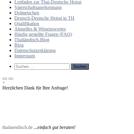
Leitfaden zur Thai-Deutsche Heirat
Vaterschaftsanerkennung
Dolmetschen
Deutsch-Deutsche Heirat in TH
Qualifikation
Aktuelles & Wissenswertes
Häufig gestellte Fragen (FAQ)
Thailändisch-Blog
Blog
Datenschutzerklärung
Impressum
Such-
Suchen
Formular
nach:
ansehen
Primäres
Primäres
×
Menü
Menü
Herzlichen Dank für Ihre Anfrage!
für
für
mobile
Desktop
Geräte
thailaendisch.de
...einfach gut beraten!