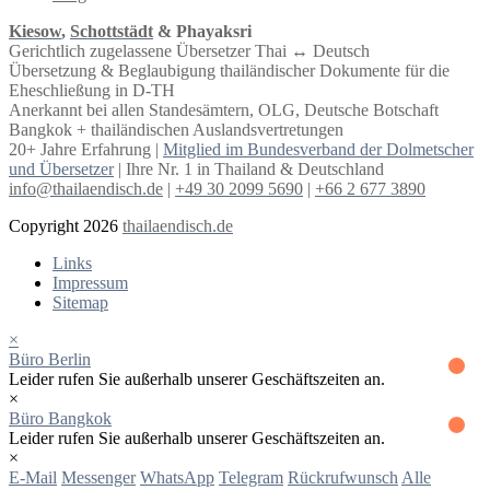
Kiesow
,
Schottstädt
& Phayaksri
Gerichtlich zugelassene Übersetzer Thai ↔︎ Deutsch
Übersetzung & Beglaubigung thailändischer Dokumente für die
Eheschließung in D-TH
Anerkannt bei allen Standesämtern, OLG, Deutsche Botschaft
Bangkok + thailändischen Auslandsvertretungen
20+ Jahre Erfahrung |
Mitglied im Bundesverband der Dolmetscher
und Übersetzer
| Ihre Nr. 1 in Thailand & Deutschland
info@thailaendisch.de
|
+49 30 2099 5690
|
+66 2 677 3890
Copyright 2026
thailaendisch.de
Links
Impressum
Sitemap
×
Büro Berlin
Leider rufen Sie außerhalb unserer Geschäftszeiten an.
×
Büro Bangkok
Leider rufen Sie außerhalb unserer Geschäftszeiten an.
×
E-Mail
Messenger
WhatsApp
Telegram
Rückrufwunsch
Alle