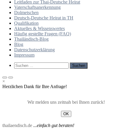
Leitfaden zur Thai-Deutsche Heirat
Vaterschaftsanerkennung
Dolmetschen
Deutsch-Deutsche Heirat in TH
Qualifikation
Aktuelles & Wissenswertes
Häufig gestellte Fragen (FAQ)
Thailändisch-Blog
Blog
Datenschutzerklärung
Impressum
Such-
Suchen
Formular
nach:
ansehen
Primäres
Primäres
×
Menü
Menü
Herzlichen Dank für Ihre Anfrage!
für
für
mobile
Desktop
Geräte
Wir melden uns zeitnah bei Ihnen zurück!
OK
thailaendisch.de
...einfach gut beraten!