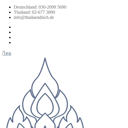
Zum
Deutschland: 030-2099 5690
Inhalt
Thailand: 02-677 3890
springen
info@thailaendisch.de
Facebook
Instagram
LinkedIn
Twitter
|
ไทย