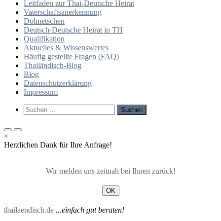
Leitfaden zur Thai-Deutsche Heirat
Vaterschaftsanerkennung
Dolmetschen
Deutsch-Deutsche Heirat in TH
Qualifikation
Aktuelles & Wissenswertes
Häufig gestellte Fragen (FAQ)
Thailändisch-Blog
Blog
Datenschutzerklärung
Impressum
Such-
Suchen
Formular
nach:
ansehen
Primäres
Primäres
×
Menü
Menü
Herzlichen Dank für Ihre Anfrage!
für
für
mobile
Desktop
Geräte
Wir melden uns zeitnah bei Ihnen zurück!
OK
thailaendisch.de
...einfach gut beraten!