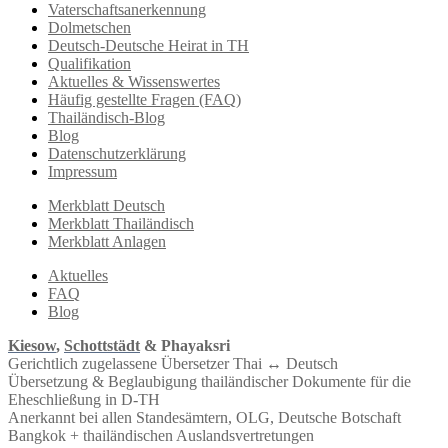
Vaterschaftsanerkennung
Dolmetschen
Deutsch-Deutsche Heirat in TH
Qualifikation
Aktuelles & Wissenswertes
Häufig gestellte Fragen (FAQ)
Thailändisch-Blog
Blog
Datenschutzerklärung
Impressum
Merkblatt Deutsch
Merkblatt Thailändisch
Merkblatt Anlagen
Aktuelles
FAQ
Blog
Kiesow
,
Schottstädt
& Phayaksri
Gerichtlich zugelassene Übersetzer Thai ↔︎ Deutsch
Übersetzung & Beglaubigung thailändischer Dokumente für die
Eheschließung in D-TH
Anerkannt bei allen Standesämtern, OLG, Deutsche Botschaft
Bangkok + thailändischen Auslandsvertretungen