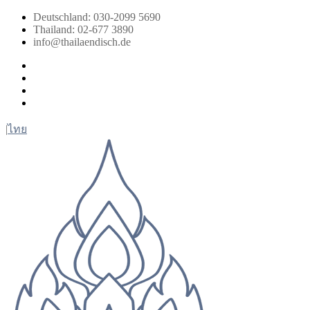
Zum
Deutschland: 030-2099 5690
Inhalt
Thailand: 02-677 3890
springen
info@thailaendisch.de
Facebook
Instagram
LinkedIn
Twitter
|
ไทย