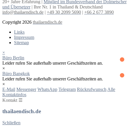
20+ Jahre Erfahrung |
Mitglied im Bundesverband der Dolmetscher
und Übersetzer
| Ihre Nr. 1 in Thailand & Deutschland
info@thailaendisch.de
|
+49 30 2099 5690
|
+66 2 677 3890
Copyright 2026
thailaendisch.de
Links
Impressum
Sitemap
×
Büro Berlin
Leider rufen Sie außerhalb unserer Geschäftszeiten an.
×
Büro Bangkok
Leider rufen Sie außerhalb unserer Geschäftszeiten an.
×
E-Mail
Messenger
WhatsApp
Telegram
Rückrufwunsch
Alle
Kontaktinfos
Kontakt ☰
thailaendisch.de
Schließen