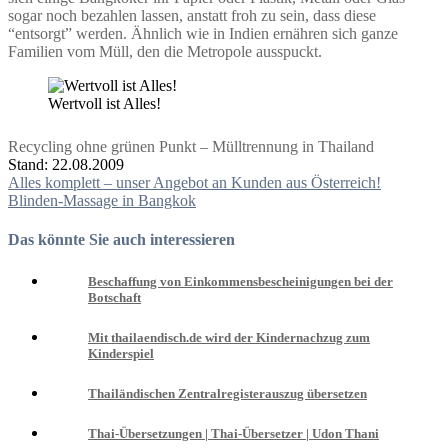
sogar noch bezahlen lassen, anstatt froh zu sein, dass diese
“entsorgt” werden. Ähnlich wie in Indien ernähren sich ganze
Familien vom Müll, den die Metropole ausspuckt.
Wertvoll ist Alles!
Recycling ohne grünen Punkt – Mülltrennung in Thailand
Stand: 22.08.2009
Beitragsnavigation
Alles komplett – unser Angebot an Kunden aus Österreich!
Blinden-Massage in Bangkok
Das könnte Sie auch interessieren
Beschaffung von Einkommensbescheinigungen bei der
Botschaft
Mit thailaendisch.de wird der Kindernachzug zum
Kinderspiel
Thailändischen Zentralregisterauszug übersetzen
Thai-Übersetzungen | Thai-Übersetzer | Udon Thani