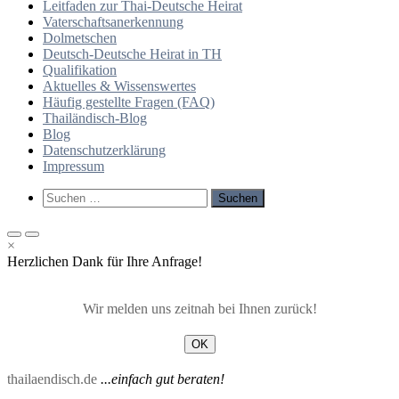
Leitfaden zur Thai-Deutsche Heirat
Vaterschaftsanerkennung
Dolmetschen
Deutsch-Deutsche Heirat in TH
Qualifikation
Aktuelles & Wissenswertes
Häufig gestellte Fragen (FAQ)
Thailändisch-Blog
Blog
Datenschutzerklärung
Impressum
Such-
Suchen
Formular
nach:
ansehen
Primäres
Primäres
×
Menü
Menü
Herzlichen Dank für Ihre Anfrage!
für
für
mobile
Desktop
Geräte
Wir melden uns zeitnah bei Ihnen zurück!
OK
thailaendisch.de
...einfach gut beraten!