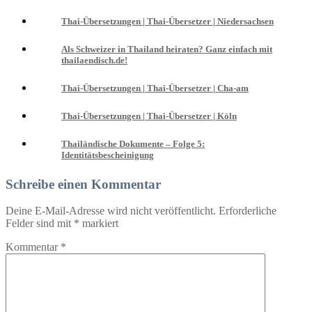
Thai-Übersetzungen | Thai-Übersetzer | Niedersachsen
Als Schweizer in Thailand heiraten? Ganz einfach mit
thailaendisch.de!
Thai-Übersetzungen | Thai-Übersetzer | Cha-am
Thai-Übersetzungen | Thai-Übersetzer | Köln
Thailändische Dokumente – Folge 5:
Identitätsbescheinigung
Schreibe einen Kommentar
Deine E-Mail-Adresse wird nicht veröffentlicht.
Erforderliche
Felder sind mit
*
markiert
Kommentar
*