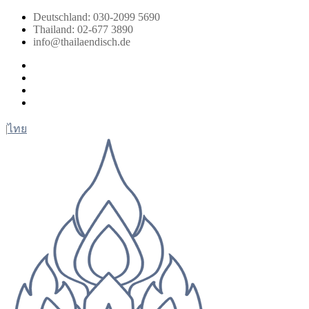
Zum
Deutschland: 030-2099 5690
Inhalt
Thailand: 02-677 3890
springen
info@thailaendisch.de
Facebook
Instagram
LinkedIn
Twitter
|
ไทย