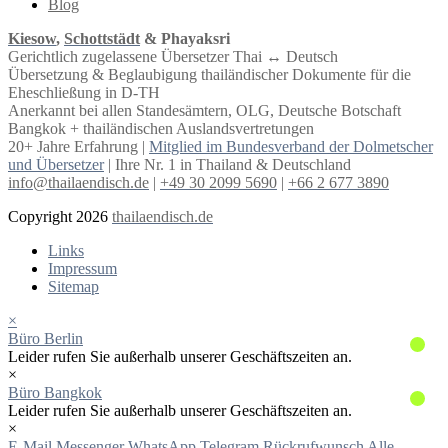
Blog
Kiesow
,
Schottstädt
& Phayaksri
Gerichtlich zugelassene Übersetzer Thai ↔︎ Deutsch
Übersetzung & Beglaubigung thailändischer Dokumente für die
Eheschließung in D-TH
Anerkannt bei allen Standesämtern, OLG, Deutsche Botschaft
Bangkok + thailändischen Auslandsvertretungen
20+ Jahre Erfahrung |
Mitglied im Bundesverband der Dolmetscher
und Übersetzer
| Ihre Nr. 1 in Thailand & Deutschland
info@thailaendisch.de
|
+49 30 2099 5690
|
+66 2 677 3890
Copyright 2026
thailaendisch.de
Links
Impressum
Sitemap
×
Büro Berlin
Leider rufen Sie außerhalb unserer Geschäftszeiten an.
×
Büro Bangkok
Leider rufen Sie außerhalb unserer Geschäftszeiten an.
×
E-Mail
Messenger
WhatsApp
Telegram
Rückrufwunsch
Alle