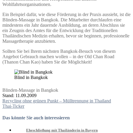
Wohlfahrtsorganisationen.
Ein Beispiel dafür, wie diese Förderung in der Praxis aussieht, ist die
Blinden-Massage in Bangkok. Die Mitarbeiter durchlaufen eine
mindestens ein Jahr dauernde Ausbildung, an deren Abschluss sie
ein Zeugnis des Amtes für die Entwicklung der Traditionellen
Thailändischen Medizin erhalten, bevor sie beginnen, professionelle
Massagetherapie anzubieten.
Sollten Sie bei Ihrem nächsten Bangkok-Besuch von diesem
Angebot Gebrauch machen wollen – in der Old Chan Road
(Thanon Chan Kao) haben Sie die Möglichkeit!
Blind in Bangkok
Blinden-Massage in Bangkok
Stand: 11.09.2009
Beitragsnavigation
Recycling ohne grünen Punkt – Mülltrennung in Thailand
Thai-Ticker
Das könnte Sie auch interessieren
Eheschließung mit Thailänderin in Bayern