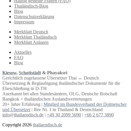
Häufig gestellte Fragen (FAQ)
Thailändisch-Blog
Blog
Datenschutzerklärung
Impressum
Merkblatt Deutsch
Merkblatt Thailändisch
Merkblatt Anlagen
Aktuelles
FAQ
Blog
Kiesow
,
Schottstädt
& Phayaksri
Gerichtlich zugelassene Übersetzer Thai ↔︎ Deutsch
Übersetzung & Beglaubigung thailändischer Dokumente für die
Eheschließung in D-TH
Anerkannt bei allen Standesämtern, OLG, Deutsche Botschaft
Bangkok + thailändischen Auslandsvertretungen
20+ Jahre Erfahrung |
Mitglied im Bundesverband der Dolmetscher
und Übersetzer
| Ihre Nr. 1 in Thailand & Deutschland
info@thailaendisch.de
|
+49 30 2099 5690
|
+66 2 677 3890
Copyright 2026
thailaendisch.de