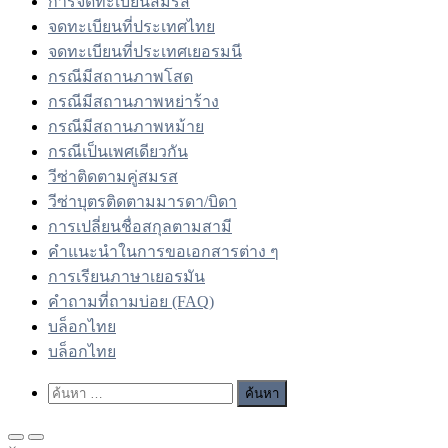
การจดทะเบียนสมรส
จดทะเบียนที่ประเทศไทย
จดทะเบียนที่ประเทศเยอรมนี
กรณีมีสถานภาพโสด
กรณีมีสถานภาพหย่าร้าง
กรณีมีสถานภาพหม้าย
กรณีเป็นเพศเดียวกัน
วีซ่าติดตามคู่สมรส
วีซ่าบุตรติดตามมารดา/บิดา
การเปลี่ยนชื่อสกุลตามสามี
คำแนะนำในการขอเอกสารต่าง ๆ
การเรียนภาษาเยอรมัน
คำถามที่ถามบ่อย (FAQ)
บล็อกไทย
บล็อกไทย
Show
ค้นหา
Search
สำหรับ:
Form
Primary
Primary