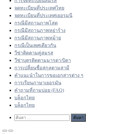
การจดทะเบียนสมรส
จดทะเบียนที่ประเทศไทย
จดทะเบียนที่ประเทศเยอรมนี
กรณีมีสถานภาพโสด
กรณีมีสถานภาพหย่าร้าง
กรณีมีสถานภาพหม้าย
กรณีเป็นเพศเดียวกัน
วีซ่าติดตามคู่สมรส
วีซ่าบุตรติดตามมารดา/บิดา
การเปลี่ยนชื่อสกุลตามสามี
คำแนะนำในการขอเอกสารต่าง ๆ
การเรียนภาษาเยอรมัน
คำถามที่ถามบ่อย (FAQ)
บล็อกไทย
บล็อกไทย
Show
ค้นหา
Search
สำหรับ:
Form
Primary
Primary