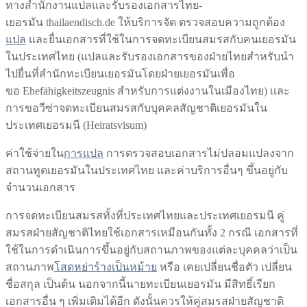
ทางสำนักงานแปลและรับรองเอกสารไทย-
เยอรมัน thailaendisch.de ให้บริการจัด ตรวจสอบความถูกต้อง
แปล
และยื่นเอกสารที่ใช้ในการจดทะเบียนสมรสกับคนเยอรมัน
ในประเทศไทย (แปลและรับรองเอกสารของฝ่ายไทยสำหรับนำ
ไปยื่นที่สำนักทะเบียนเยอรมันโดยฝ่ายเยอรมันเพื่อ
ขอ Ehefähigkeitszeugnis สำหรับการแต่งงานในเมืองไทย) และ
การขอวีซ่าจดทะเบียนสมรสกับบุคคลสัญชาติเยอรมันใน
ประเทศเยอรมนี (Heiratsvisum)
ค่าใช้จ่ายใน
การแปล
การตรวจสอบเอกสารไม่ปลอมแปลงจาก
สถานทูตเยอรมันในประเทศไทย และค่าบริการอื่นๆ ขึ้นอยู่กับ
จำนวนเอกสาร
การจดทะเบียนสมรสทั้งที่ประเทศไทยและประเทศเยอรมนี คู่
สมรสฝ่ายสัญชาติไทยใช้เอกสารเหมือนกันทั้ง 2 กรณี เอกสารที่
ใช้ในการดำเนินการขึ้นอยู่กับสถานภาพของแต่ละบุคคลว่าเป็น
สถานภาพ
โสด
หย่าร้าง
เป็นหม้าย
หรือ เคยเปลี่ยนชื่อตัว เปลี่ยน
ชื่อสกุล เป็นต้น นอกจากนี้นายทะเบียนเยอรมัน มีสิทธิ์เรียก
เอกสารอื่น ๆ เพิ่มเติมได้อีก ดังนั้นควรให้คู่สมรสฝ่ายสัญชาติ