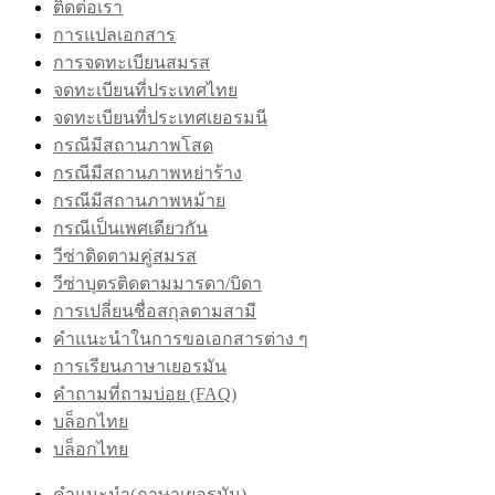
ติดต่อเรา
การแปลเอกสาร
การจดทะเบียนสมรส
จดทะเบียนที่ประเทศไทย
จดทะเบียนที่ประเทศเยอรมนี
กรณีมีสถานภาพโสด
กรณีมีสถานภาพหย่าร้าง
กรณีมีสถานภาพหม้าย
กรณีเป็นเพศเดียวกัน
วีซ่าติดตามคู่สมรส
วีซ่าบุตรติดตามมารดา/บิดา
การเปลี่ยนชื่อสกุลตามสามี
คำแนะนำในการขอเอกสารต่าง ๆ
การเรียนภาษาเยอรมัน
คำถามที่ถามบ่อย (FAQ)
บล็อกไทย
บล็อกไทย
คำแนะนำ(ภาษาเยอรมัน)