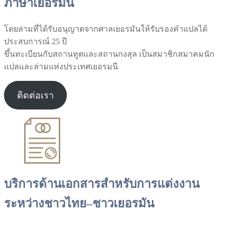
ภาษาเยอรมัน
โดยล่ามที่ได้รับอนุญาตจากศาลเยอรมันให้รับรองคำแปลได้
ประสบการณ์ 25 ปี
ขึ้นทะเบียนกับสถานทูตและสถานกงสุล เป็นสมาชิกสมาคมนัก
แปลและล่ามแห่งประเทศเยอรมนี
ติดต่อเรา
บริการด้านเอกสารสำหรับการแต่งงาน
ระหว่างชาวไทย–ชาวเยอรมัน