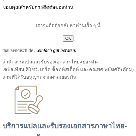
×
Menu
Menu
ขอบคุณสำหรับการติดต่อของท่าน
for
for
Mobile
Desktop
เราจะติดต่อกลับหาท่านเร็ว ๆ นี้
OK
thailaendisch.de
...einfach gut beraten!
สำนักงานแปลและรับรองเอกสารไทย-เยอรมัน
เซบัสเทียน คีโซว์, เอริค ช็อทท์สเต็ดท์ และคณพศ พยัฆศรี (ต๋อม)
ล่ามที่ได้รับอนุญาตจากศาลเยอรมัน
บริการแปลและรับรองเอกสารภาษาไทย-