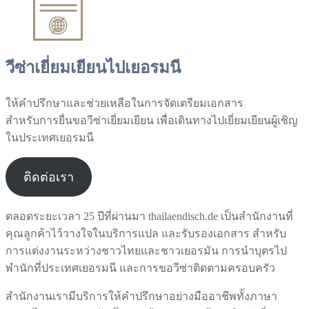
วีซ่าเยี่ยมเยียนไปเยอรมนี
ให้คำปรึกษาและช่วยเหลือในการจัดเตรียมเอกสาร
สำหรับการยื่นขอวีซ่าเยี่ยมเยียน เพื่อเดินทางไปเยี่ยมเยียนผู้เชิญ
ในประเทศเยอรมนี
ติดต่อเรา
ตลอดระยะเวลา 25 ปีที่ผ่านมา thailaendisch.de เป็นสำนักงานที่
คุณลูกค้าไว้วางใจในบริการแปล และรับรองเอกสาร สำหรับ
การแต่งงานระหว่างชาวไทยและชาวเยอรมัน การนำบุตรไป
พำนักที่ประเทศเยอรมนี และการขอวีซ่าติดตามครอบครัว
สำนักงานเรามีบริการให้คำปรึกษาอย่างมืออาชีพทั้งภาษา