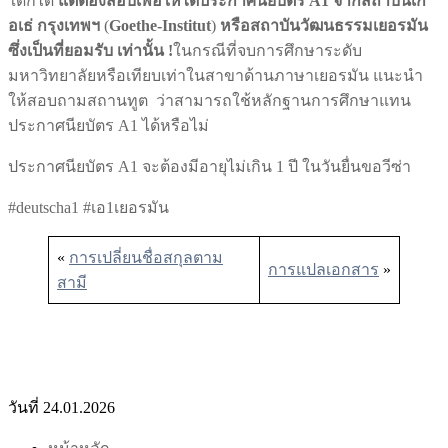
ใดก็ได้
แต่ต้องสอบเพื่อให้ได้ประกาศนียบัตร A1 จากสถาบันเก
อเธ่ กรุงเทพฯ
(
Goethe-Institut
)
หรือสถาบันวัฒนธรรมเยอรมัน
ซึ่งเป็นที่ยอมรับ
เท่านั้น !
ในกรณีที่จบการศึกษาระดับ
มหาวิทยาลัยหรือเทียบเท่าในสาขาด้านภาษาเยอรมัน แนะนำ
ให้สอบถามสถานทูต ว่าสามารถใช้หลักฐานการศึกษาแทน
ประกาศนียบัตร A1 ได้หรือไม่
ประกาศนียบัตร A1 จะต้องมีอายุไม่เกิน 1 ปี ในวันยื่นขอวีซ่า
#deutscha1 #เอ1เยอรมัน
«
การเปลี่ยนชื่อสกุลตาม
การแปลเอกสาร
»
สามี
วันที่ 24.01.2026