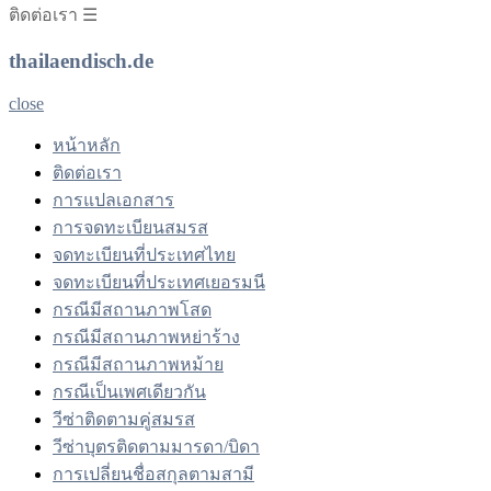
ติดต่อเรา ☰
thailaendisch.de
close
หน้าหลัก
ติดต่อเรา
การแปลเอกสาร
การจดทะเบียนสมรส
จดทะเบียนที่ประเทศไทย
จดทะเบียนที่ประเทศเยอรมนี
กรณีมีสถานภาพโสด
กรณีมีสถานภาพหย่าร้าง
กรณีมีสถานภาพหม้าย
กรณีเป็นเพศเดียวกัน
วีซ่าติดตามคู่สมรส
วีซ่าบุตรติดตามมารดา/บิดา
การเปลี่ยนชื่อสกุลตามสามี