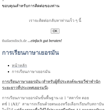
×
Menu
Menu
ขอบคุณสำหรับการติดต่อของท่าน
for
for
Mobile
Desktop
เราจะติดต่อกลับหาท่านเร็ว ๆ นี้
OK
thailaendisch.de
...einfach gut beraten!
การเรียนภาษาเยอรมัน
หน้าหลัก
การเรียนภาษาเยอรมัน
การเรียนภาษาเยอรมัน (สำหรับผู้ที่ประสงค์จะขอวีซ่าพำนัก
ระยะยาวที่ประเทศเยอรมนี)
การเรียนภาษาเยอรมันขั้นพื้นฐาน เอ 1 “สตาร์ท ดอย
ตช์ 1 (
A1
)” สามารถเรียนด้วยตนเองหรือเลือกเรียนกับสถาบัน