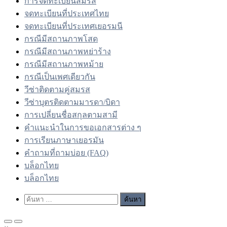
การจดทะเบียนสมรส
จดทะเบียนที่ประเทศไทย
จดทะเบียนที่ประเทศเยอรมนี
กรณีมีสถานภาพโสด
กรณีมีสถานภาพหย่าร้าง
กรณีมีสถานภาพหม้าย
กรณีเป็นเพศเดียวกัน
วีซ่าติดตามคู่สมรส
วีซ่าบุตรติดตามมารดา/บิดา
การเปลี่ยนชื่อสกุลตามสามี
คำแนะนำในการขอเอกสารต่าง ๆ
การเรียนภาษาเยอรมัน
คำถามที่ถามบ่อย (FAQ)
บล็อกไทย
บล็อกไทย
Show
ค้นหา
Search
สำหรับ:
Form
Primary
Primary