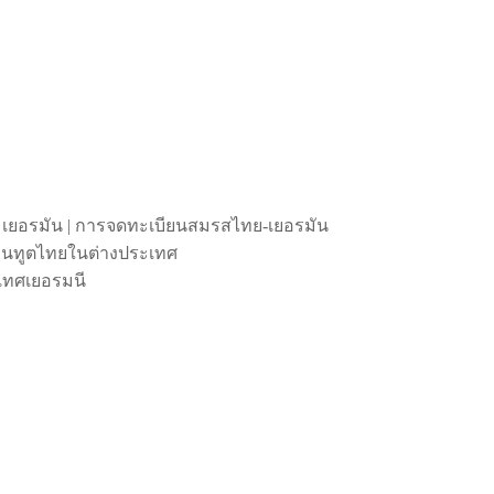
 เยอรมัน | การจดทะเบียนสมรสไทย-เยอรมัน
ถานทูตไทยในต่างประเทศ
เทศเยอรมนี