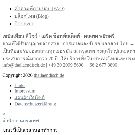
คำถามที่ถามบ่อย (FAQ)
บล็อกไทย (Blog)
ติดต่อเรา
เซบัสเทียน คีโซว์ · เอริค ช็อทท์สเต็ดท์ · คณพศ พยัฆศรี
ล่ามที่ได้รับอนุญาตจากศาล | การแปลและรับรองเอกสาร ไทย ↔︎
เป็นที่ยอมรับของสถานทูตเยอรมัน ณ กรุงเทพ กงสุลใหญ่และส
ประสบการณ์มากกว่า 20 ปี | ให้บริการทั้งในประเทศไทยและประ
info@thailaendisch.de
|
+49 30 2099 5690
|
+66 2 677 3890
Copyright 2026
thailaendisch.de
Links
Impressum
แผนผังเว็บไซต์
Datenschutzerklärung
×
สํานักงานกรุงเทพ
ขณะนี้เป็นเวลานอกทําการ