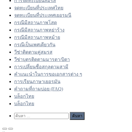
การจดทะเบียนสมรส
จดทะเบียนที่ประเทศไทย
จดทะเบียนที่ประเทศเยอรมนี
กรณีมีสถานภาพโสด
กรณีมีสถานภาพหย่าร้าง
กรณีมีสถานภาพหม้าย
กรณีเป็นเพศเดียวกัน
วีซ่าติดตามคู่สมรส
วีซ่าบุตรติดตามมารดา/บิดา
การเปลี่ยนชื่อสกุลตามสามี
คำแนะนำในการขอเอกสารต่าง ๆ
การเรียนภาษาเยอรมัน
คำถามที่ถามบ่อย (FAQ)
บล็อกไทย
บล็อกไทย
Show
ค้นหา
Search
สำหรับ:
Form
Primary
Primary