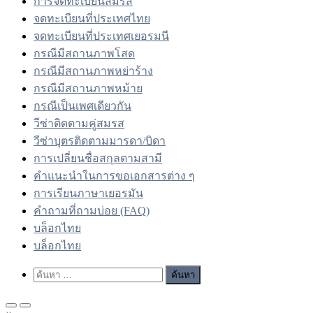
การจดทะเบียนสมรส
จดทะเบียนที่ประเทศไทย
จดทะเบียนที่ประเทศเยอรมนี
กรณีมีสถานภาพโสด
กรณีมีสถานภาพหย่าร้าง
กรณีมีสถานภาพหม้าย
กรณีเป็นเพศเดียวกัน
วีซ่าติดตามคู่สมรส
วีซ่าบุตรติดตามมารดา/บิดา
การเปลี่ยนชื่อสกุลตามสามี
คำแนะนำในการขอเอกสารต่าง ๆ
การเรียนภาษาเยอรมัน
คำถามที่ถามบ่อย (FAQ)
บล็อกไทย
บล็อกไทย
Show
ค้นหา
Search
สำหรับ:
Form
Primary
Primary