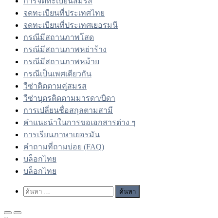
การจดทะเบียนสมรส
จดทะเบียนที่ประเทศไทย
จดทะเบียนที่ประเทศเยอรมนี
กรณีมีสถานภาพโสด
กรณีมีสถานภาพหย่าร้าง
กรณีมีสถานภาพหม้าย
กรณีเป็นเพศเดียวกัน
วีซ่าติดตามคู่สมรส
วีซ่าบุตรติดตามมารดา/บิดา
การเปลี่ยนชื่อสกุลตามสามี
คำแนะนำในการขอเอกสารต่าง ๆ
การเรียนภาษาเยอรมัน
คำถามที่ถามบ่อย (FAQ)
บล็อกไทย
บล็อกไทย
Show
ค้นหา
Search
สำหรับ:
Form
Primary
Primary