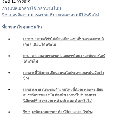
วันที่ 14.09.2019
การแปลเอกสารใช้เวลานานไหม
แนะแนว
วีซ่าบุตรติดตามมารดา ขอที่ประเทศเยอรมนีได้หรือไม่
เรื่อง
ที่อาจสนใจคุณเช่นกัน
เราสามารถขอวีซ่าไปเยี่ยมเยียนแฟนที่ประเทศเยอรมนี
เกิน 3 เดือน ได้หรือไม่
สามารถสอบถามราคาแปลเอกสารไทย-เยอรมันทางไลน์
ได้หรือไม่
เอกสารที่ใช้จดทะเบียนสมรสในประเทศเยอรมัน มีอะไร
บ้าง
เอกสารภาษาไทยของฝ่ายคนไทยที่ต้องการจดทะเบียน
สมรสกับชาวเยอรมัน ต้องนำเอกสารไปรับรองตรา
นิติกรณ์ที่กระทรวงการต่างประเทศ ด้วยหรือไม่
วีซ่าบุตรติดตามมารดา ต้องใช้เอกสารอะไรบ้าง