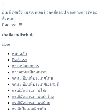
×
อีเมล์
เฟสบุ๊ค เมสเซนเจอร์
วอตส์แอปป์
ช่องทางการติดต่อ
ทั้งหมด
ติดต่อเรา ☰
thailaendisch.de
close
หน้าหลัก
ติดต่อเรา
การแปลเอกสาร
การจดทะเบียนสมรส
จดทะเบียนที่ประเทศไทย
จดทะเบียนที่ประเทศเยอรมนี
กรณีมีสถานภาพโสด
กรณีมีสถานภาพหย่าร้าง
กรณีมีสถานภาพหม้าย
กรณีเป็นเพศเดียวกัน