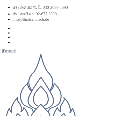
Skip
ประเทศเยอรมนี: 030-2099 5690
to
ประเทศไทย: 02-677 3890
content
info@thailaendisch.de
Facebook
Instagram
LinkedIn
Twitter
|
Deutsch