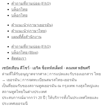
คำถามที่ถามบ่อย (FAQ)
บล็อกไทย
บล็อกไทย
คำแนะนำ(ภาษาเยอรมัน)
คำแนะนำ(ภาษาไทย)
แผนที่ตั้งสำนักงาน
คำถามที่ถามบ่อย (FAQ)
บล็อกไทย (Blog)
ติดต่อเรา
เซบัสเทียน คีโซว์ · เอริค ช็อทท์สเต็ดท์ · คณพศ พยัฆศรี
ล่ามที่ได้รับอนุญาตจากศาล | การแปลและรับรองเอกสาร ไทย
↔︎ เยอรมัน | การจดทะเบียนสมรสไทย-เยอรมัน
เป็นที่ยอมรับของสถานทูตเยอรมัน ณ กรุงเทพ กงสุลใหญ่และ
สถานทูตไทยในต่างประเทศ
ประสบการณ์มากกว่า 20 ปี | ให้บริการทั้งในประเทศไทยและ
ประเทศเยอรมนี