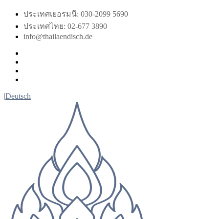
Skip
ประเทศเยอรมนี: 030-2099 5690
to
ประเทศไทย: 02-677 3890
content
info@thailaendisch.de
Facebook
Instagram
LinkedIn
Twitter
|
Deutsch