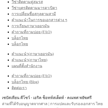
วีซ่าติดตามคู่สมรส
วีซ่าบุตรติดตามมารดา/บิดา
การเปลี่ยนชื่อสกุลตามสามี
คำแนะนำในการขอเอกสารต่าง ๆ
การเรียนภาษาเยอรมัน
คำถามที่ถามบ่อย (FAQ)
บล็อกไทย
บล็อกไทย
คำแนะนำ(ภาษาเยอรมัน)
คำแนะนำ(ภาษาไทย)
แผนที่ตั้งสำนักงาน
คำถามที่ถามบ่อย (FAQ)
บล็อกไทย (Blog)
ติดต่อเรา
เซบัสเทียน คีโซว์ · เอริค ช็อทท์สเต็ดท์ · คณพศ พยัฆศรี
ล่ามที่ได้รับอนุญาตจากศาล | การแปลและรับรองเอกสาร ไทย