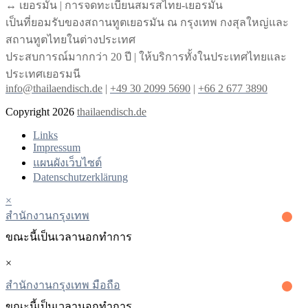
↔︎ เยอรมัน | การจดทะเบียนสมรสไทย-เยอรมัน
เป็นที่ยอมรับของสถานทูตเยอรมัน ณ กรุงเทพ กงสุลใหญ่และ
สถานทูตไทยในต่างประเทศ
ประสบการณ์มากกว่า 20 ปี | ให้บริการทั้งในประเทศไทยและ
ประเทศเยอรมนี
info@thailaendisch.de
|
+49 30 2099 5690
|
+66 2 677 3890
Copyright 2026
thailaendisch.de
Links
Impressum
แผนผังเว็บไซต์
Datenschutzerklärung
×
สํานักงานกรุงเทพ
ขณะนี้เป็นเวลานอกทําการ
×
สำนักงานกรุงเทพ มือถือ
ขณะนี้เป็นเวลานอกทําการ