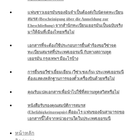
แฟนชาวเยอรมันของฉันจำเป็นต้องส่งใบนัดจดทะเบียน
สมรส (Bescheinigung über die Anmeldung zur
Eheschließung) จากสำนักทะเบียนเยอรมันเป็นฉบับจริง
มาให้ฉันที่เมืองไทยหรือไม่
เอกสารที่จะต้องใช้ประกอบการยื่นคำร้องขอวีซ่าจด
ทะเบียนสมรสที่ประเทศเยอรมนี กับทางสถานทูต
เยอรมัน กรุงเทพฯ มีอะไรบ้าง
การยื่นขอวีซ่าเยี่ยมเยียน (วีซ่าเชงเก้น) ประเทศเยอรมนี
ต้องแสดงหลักฐานการจองตั๋วเครื่องบินด้วยหรือไม่
คุณรับแปลเอกสารเพื่อนำไปใช้ที่สถานทูตสวิสหรือไม่
หนังสือรับรองคุณสมบัติการสมรส
(Ehefähigkeitszeugnis) คืออะไร แฟนของฉันสามารถขอ
เอกสารนี้ได้จากหน่วยงานใดในประเทศเยอรมนี
หน้าหลัก