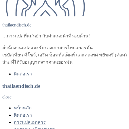
thailaendisch.de
…การแปลที่แม่นยำ กับคำแนะนำที่รอบด้าน!
สำนักงานแปลและรับรองเอกสารไทย-เยอรมัน
เซบัสเทียน คีโซว์, เอริค ช็อทท์สเต็ดท์ และคณพศ พยัฆศรี (ต๋อม)
ล่ามที่ได้รับอนุญาตจากศาลเยอรมัน
ติดต่อเรา
thailaendisch.de
close
หน้าหลัก
ติดต่อเรา
การแปลเอกสาร