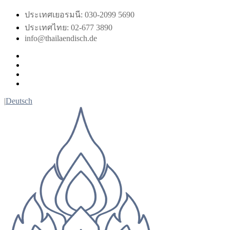
Skip
ประเทศเยอรมนี: 030-2099 5690
to
ประเทศไทย: 02-677 3890
content
info@thailaendisch.de
Facebook
Instagram
LinkedIn
Twitter
|
Deutsch