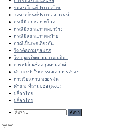
การจดทะเบียนสมรส
จดทะเบียนที่ประเทศไทย
จดทะเบียนที่ประเทศเยอรมนี
กรณีมีสถานภาพโสด
กรณีมีสถานภาพหย่าร้าง
กรณีมีสถานภาพหม้าย
กรณีเป็นเพศเดียวกัน
วีซ่าติดตามคู่สมรส
วีซ่าบุตรติดตามมารดา/บิดา
การเปลี่ยนชื่อสกุลตามสามี
คำแนะนำในการขอเอกสารต่าง ๆ
การเรียนภาษาเยอรมัน
คำถามที่ถามบ่อย (FAQ)
บล็อกไทย
บล็อกไทย
Show
ค้นหา
Search
สำหรับ:
Form
Primary
Primary