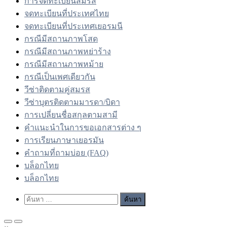
การจดทะเบียนสมรส
จดทะเบียนที่ประเทศไทย
จดทะเบียนที่ประเทศเยอรมนี
กรณีมีสถานภาพโสด
กรณีมีสถานภาพหย่าร้าง
กรณีมีสถานภาพหม้าย
กรณีเป็นเพศเดียวกัน
วีซ่าติดตามคู่สมรส
วีซ่าบุตรติดตามมารดา/บิดา
การเปลี่ยนชื่อสกุลตามสามี
คำแนะนำในการขอเอกสารต่าง ๆ
การเรียนภาษาเยอรมัน
คำถามที่ถามบ่อย (FAQ)
บล็อกไทย
บล็อกไทย
Show
ค้นหา
Search
สำหรับ:
Form
Primary
Primary