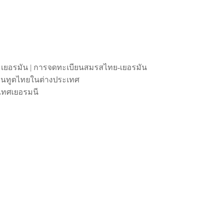
 เยอรมัน | การจดทะเบียนสมรสไทย-เยอรมัน
ถานทูตไทยในต่างประเทศ
เทศเยอรมนี