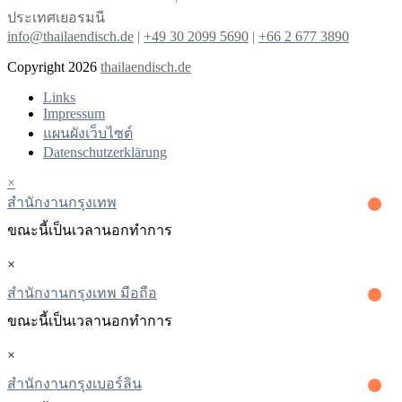
ประเทศเยอรมนี
info@thailaendisch.de
|
+49 30 2099 5690
|
+66 2 677 3890
Copyright 2026
thailaendisch.de
Links
Impressum
แผนผังเว็บไซต์
Datenschutzerklärung
×
สํานักงานกรุงเทพ
ขณะนี้เป็นเวลานอกทําการ
×
สำนักงานกรุงเทพ มือถือ
ขณะนี้เป็นเวลานอกทําการ
×
สํานักงานกรุงเบอร์ลิน