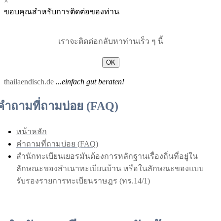
×
Menu
Menu
ขอบคุณสำหรับการติดต่อของท่าน
for
for
Mobile
Desktop
เราจะติดต่อกลับหาท่านเร็ว ๆ นี้
OK
thailaendisch.de
...einfach gut beraten!
คำถามที่ถามบ่อย (FAQ)
หน้าหลัก
คำถามที่ถามบ่อย (FAQ)
สำนักทะเบียนเยอรมันต้องการหลักฐานเรื่องถิ่นที่อยู่ใน
ลักษณะของสำเนาทะเบียนบ้าน หรือในลักษณะของแบบ
รับรองรายการทะเบียนราษฎร (ทร.14/1)