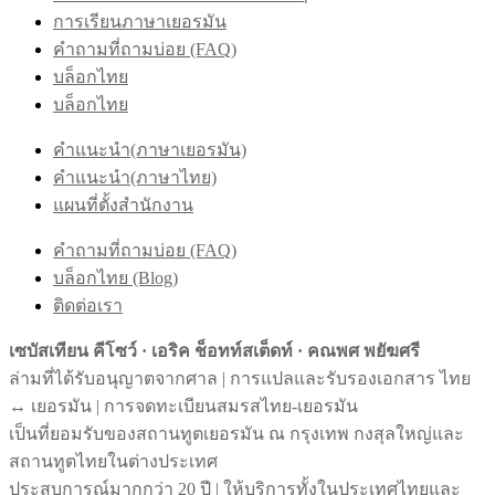
การเรียนภาษาเยอรมัน
คำถามที่ถามบ่อย (FAQ)
บล็อกไทย
บล็อกไทย
คำแนะนำ(ภาษาเยอรมัน)
คำแนะนำ(ภาษาไทย)
แผนที่ตั้งสำนักงาน
คำถามที่ถามบ่อย (FAQ)
บล็อกไทย (Blog)
ติดต่อเรา
เซบัสเทียน คีโซว์ · เอริค ช็อทท์สเต็ดท์ · คณพศ พยัฆศรี
ล่ามที่ได้รับอนุญาตจากศาล | การแปลและรับรองเอกสาร ไทย
↔︎ เยอรมัน | การจดทะเบียนสมรสไทย-เยอรมัน
เป็นที่ยอมรับของสถานทูตเยอรมัน ณ กรุงเทพ กงสุลใหญ่และ
สถานทูตไทยในต่างประเทศ
ประสบการณ์มากกว่า 20 ปี | ให้บริการทั้งในประเทศไทยและ