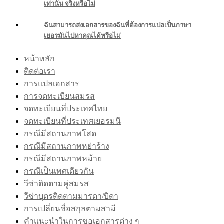
เท่านั้น จริงหรือไม่
ฉันสามารถส่งเอกสารของฉันที่ต้องการแปลเป็นภาษา
เยอรมันไปหาคุณได้หรือไม่
หน้าหลัก
ติดต่อเรา
การแปลเอกสาร
การจดทะเบียนสมรส
จดทะเบียนที่ประเทศไทย
จดทะเบียนที่ประเทศเยอรมนี
กรณีมีสถานภาพโสด
กรณีมีสถานภาพหย่าร้าง
กรณีมีสถานภาพหม้าย
กรณีเป็นเพศเดียวกัน
วีซ่าติดตามคู่สมรส
วีซ่าบุตรติดตามมารดา/บิดา
การเปลี่ยนชื่อสกุลตามสามี
คำแนะนำในการขอเอกสารต่าง ๆ