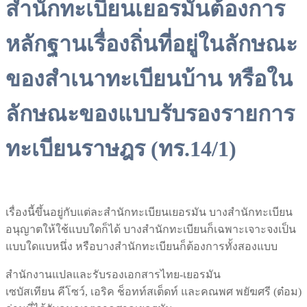
สำนักทะเบียนเยอรมันต้องการ
หลักฐานเรื่องถิ่นที่อยู่ในลักษณะ
ของสำเนาทะเบียนบ้าน หรือใน
ลักษณะของแบบรับรองรายการ
ทะเบียนราษฎร (ทร.14/1)
เรื่องนี้ขึ้นอยู่กับแต่ละสำนักทะเบียนเยอรมัน บางสำนักทะเบียน
อนุญาตให้ใช้แบบใดก็ได้ บางสำนักทะเบียนก็เฉพาะเจาะจงเป็น
แบบใดแบหนึ่ง หรือบางสำนักทะเบียนก็ต้องการทั้งสองแบบ
สำนักงานแปลและรับรองเอกสารไทย-เยอรมัน
เซบัสเทียน คีโซว์, เอริค ช็อทท์สเต็ดท์ และคณพศ พยัฆศรี (ต๋อม)