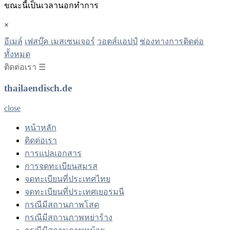
ขณะนี้เป็นเวลานอกทําการ
×
อีเมล์
เฟสบุ๊ค เมสเซนเจอร์
วอตส์แอปป์
ช่องทางการติดต่อ
ทั้งหมด
ติดต่อเรา ☰
thailaendisch.de
close
หน้าหลัก
ติดต่อเรา
การแปลเอกสาร
การจดทะเบียนสมรส
จดทะเบียนที่ประเทศไทย
จดทะเบียนที่ประเทศเยอรมนี
กรณีมีสถานภาพโสด
กรณีมีสถานภาพหย่าร้าง