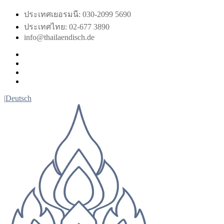
Skip
ประเทศเยอรมนี: 030-2099 5690
to
ประเทศไทย: 02-677 3890
content
info@thailaendisch.de
Facebook
Instagram
LinkedIn
Twitter
|
Deutsch