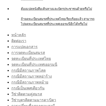
ต้องแปลหนังสือเดินทางและบัตรประชาชนด้วยหรือไม่
ถ้าจดทะเบียนสมรสที่ประเทศไทยเรียบร้อยแล้ว สามารถ
ไปจดทะเบียนสมรสที่ประเทศเยอรมนีอีกได้หรือไม่
หน้าหลัก
ติดต่อเรา
การแปลเอกสาร
การจดทะเบียนสมรส
จดทะเบียนที่ประเทศไทย
จดทะเบียนที่ประเทศเยอรมนี
กรณีมีสถานภาพโสด
กรณีมีสถานภาพหย่าร้าง
กรณีมีสถานภาพหม้าย
กรณีเป็นเพศเดียวกัน
วีซ่าติดตามคู่สมรส
วีซ่าบุตรติดตามมารดา/บิดา
การเปลี่ยนชื่อสกุลตามสามี