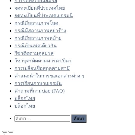
การจดทะเบียนสมรส
จดทะเบียนที่ประเทศไทย
จดทะเบียนที่ประเทศเยอรมนี
กรณีมีสถานภาพโสด
กรณีมีสถานภาพหย่าร้าง
กรณีมีสถานภาพหม้าย
กรณีเป็นเพศเดียวกัน
วีซ่าติดตามคู่สมรส
วีซ่าบุตรติดตามมารดา/บิดา
การเปลี่ยนชื่อสกุลตามสามี
คำแนะนำในการขอเอกสารต่าง ๆ
การเรียนภาษาเยอรมัน
คำถามที่ถามบ่อย (FAQ)
บล็อกไทย
บล็อกไทย
Show
ค้นหา
Search
สำหรับ:
Form
Primary
Primary