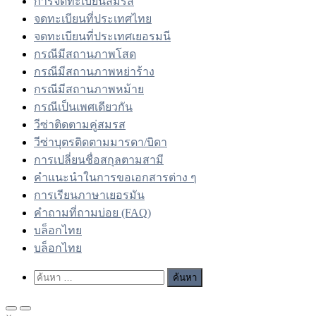
การจดทะเบียนสมรส
จดทะเบียนที่ประเทศไทย
จดทะเบียนที่ประเทศเยอรมนี
กรณีมีสถานภาพโสด
กรณีมีสถานภาพหย่าร้าง
กรณีมีสถานภาพหม้าย
กรณีเป็นเพศเดียวกัน
วีซ่าติดตามคู่สมรส
วีซ่าบุตรติดตามมารดา/บิดา
การเปลี่ยนชื่อสกุลตามสามี
คำแนะนำในการขอเอกสารต่าง ๆ
การเรียนภาษาเยอรมัน
คำถามที่ถามบ่อย (FAQ)
บล็อกไทย
บล็อกไทย
Show
ค้นหา
Search
สำหรับ:
Form
Primary
Primary