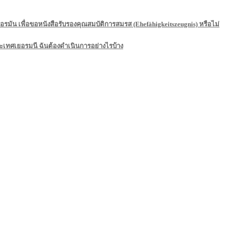
มัน เพื่อขอหนังสือรับรองคุณสมบัติการสมรส (Ehefähigkeitszeugnis) หรือไม่
ะเทศเยอรมนี ฉันต้องดำเนินการอย่างไรบ้าง