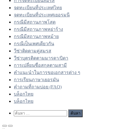
การจดทะเบียนสมรส
จดทะเบียนที่ประเทศไทย
จดทะเบียนที่ประเทศเยอรมนี
กรณีมีสถานภาพโสด
กรณีมีสถานภาพหย่าร้าง
กรณีมีสถานภาพหม้าย
กรณีเป็นเพศเดียวกัน
วีซ่าติดตามคู่สมรส
วีซ่าบุตรติดตามมารดา/บิดา
การเปลี่ยนชื่อสกุลตามสามี
คำแนะนำในการขอเอกสารต่าง ๆ
การเรียนภาษาเยอรมัน
คำถามที่ถามบ่อย (FAQ)
บล็อกไทย
บล็อกไทย
Show
ค้นหา
Search
สำหรับ:
Form
Primary
Primary