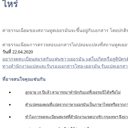
ไหร่
ค่าธรรมเนียมของสถานทูตเยอรมันจะขึ้นอยู่กับเอกสาร โดยปกติจะอย
ค่าธรรมเนียมการตรวจสอบเอกสารไม่ปลอมแปลงที่สถานทูตเยอรมั
วันที่ 22.04.2020
อยากจดทะเบียนสมรสกับแฟนชาวเยอรมัน แต่ใบเกิดหรือสูติบัตรต
แนะแนว
ทางสำนักงานแปลและรับรองเอกสารไทย-เยอรมัน รับแปลเอกสา
เรื่อง
ที่อาจสนใจคุณเช่นกัน
ลูกอายุ 18 ปีแล้ว สามารถมาพำนักกับแม่ที่เยอรมนีได้หรือไม่
คำแปลของคุณที่แปลจากภาษาเยอรมันเป็นภาษาไทยหรือจากภาษาไ
ทำไมการจดทะเบียนสมรสที่สำนักงานเขตบางรัก กรุงเทพฯ จึงน่าสน