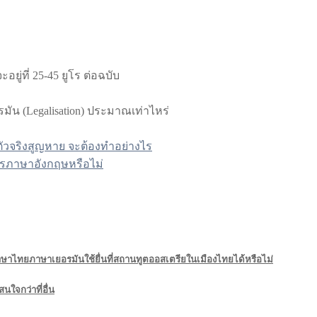
ู่ที่ 25-45 ยูโร ต่อฉบับ
น (Legalisation) ประมาณเท่าไหร่
ัวจริงสูญหาย จะต้องทำอย่างไร
รภาษาอังกฤษหรือไม่
ทยภาษาเยอรมันใช้ยื่นที่สถานทูตออสเตรียในเมืองไทยได้หรือไม่
ใจกว่าที่อื่น