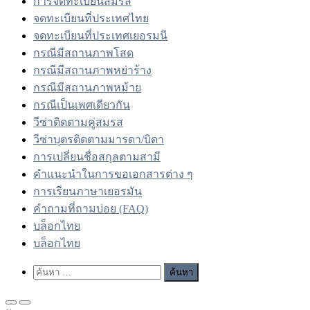
การจดทะเบียนสมรส
จดทะเบียนที่ประเทศไทย
จดทะเบียนที่ประเทศเยอรมนี
กรณีมีสถานภาพโสด
กรณีมีสถานภาพหย่าร้าง
กรณีมีสถานภาพหม้าย
กรณีเป็นเพศเดียวกัน
วีซ่าติดตามคู่สมรส
วีซ่าบุตรติดตามมารดา/บิดา
การเปลี่ยนชื่อสกุลตามสามี
คำแนะนำในการขอเอกสารต่าง ๆ
การเรียนภาษาเยอรมัน
คำถามที่ถามบ่อย (FAQ)
บล็อกไทย
บล็อกไทย
Show
ค้นหา
Search
สำหรับ:
Form
Primary
Primary