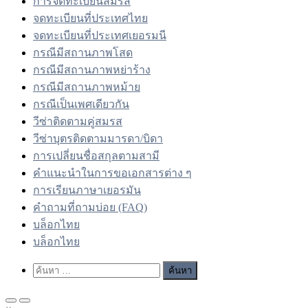
การจดทะเบียนสมรส
จดทะเบียนที่ประเทศไทย
จดทะเบียนที่ประเทศเยอรมนี
กรณีมีสถานภาพโสด
กรณีมีสถานภาพหย่าร้าง
กรณีมีสถานภาพหม้าย
กรณีเป็นเพศเดียวกัน
วีซ่าติดตามคู่สมรส
วีซ่าบุตรติดตามมารดา/บิดา
การเปลี่ยนชื่อสกุลตามสามี
คำแนะนำในการขอเอกสารต่าง ๆ
การเรียนภาษาเยอรมัน
คำถามที่ถามบ่อย (FAQ)
บล็อกไทย
บล็อกไทย
Show
ค้นหา
Search
สำหรับ:
Form
Primary
Primary