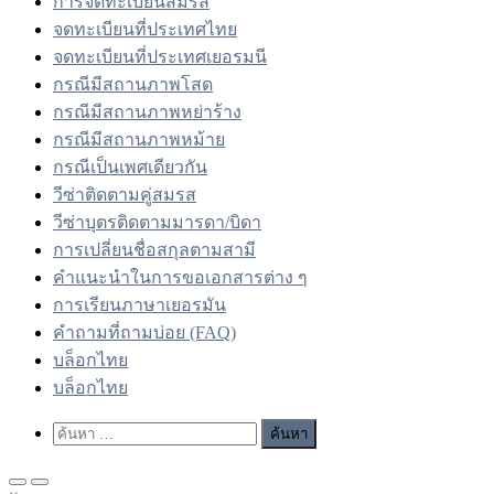
การจดทะเบียนสมรส
จดทะเบียนที่ประเทศไทย
จดทะเบียนที่ประเทศเยอรมนี
กรณีมีสถานภาพโสด
กรณีมีสถานภาพหย่าร้าง
กรณีมีสถานภาพหม้าย
กรณีเป็นเพศเดียวกัน
วีซ่าติดตามคู่สมรส
วีซ่าบุตรติดตามมารดา/บิดา
การเปลี่ยนชื่อสกุลตามสามี
คำแนะนำในการขอเอกสารต่าง ๆ
การเรียนภาษาเยอรมัน
คำถามที่ถามบ่อย (FAQ)
บล็อกไทย
บล็อกไทย
Show
ค้นหา
Search
สำหรับ:
Form
Primary
Primary