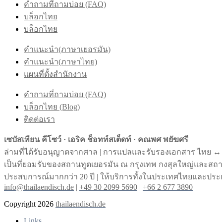
คำถามที่ถามบ่อย (FAQ)
บล็อกไทย
บล็อกไทย
คำแนะนำ(ภาษาเยอรมัน)
คำแนะนำ(ภาษาไทย)
แผนที่ตั้งสำนักงาน
คำถามที่ถามบ่อย (FAQ)
บล็อกไทย (Blog)
ติดต่อเรา
เซบัสเทียน คีโซว์ · เอริค ช็อทท์สเต็ดท์ · คณพศ พยัฆศรี
ล่ามที่ได้รับอนุญาตจากศาล | การแปลและรับรองเอกสาร ไทย ↔︎
เป็นที่ยอมรับของสถานทูตเยอรมัน ณ กรุงเทพ กงสุลใหญ่และส
ประสบการณ์มากกว่า 20 ปี | ให้บริการทั้งในประเทศไทยและประ
info@thailaendisch.de
|
+49 30 2099 5690
|
+66 2 677 3890
Copyright 2026
thailaendisch.de
Links