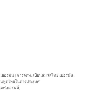
 เยอรมัน | การจดทะเบียนสมรสไทย-เยอรมัน
ถานทูตไทยในต่างประเทศ
เทศเยอรมนี