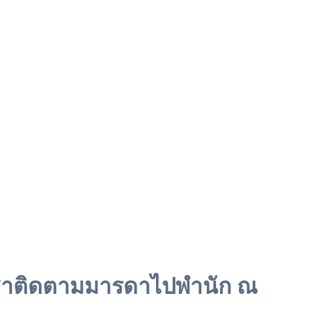
ีซ่าติดตามมารดาไปพำนัก ณ